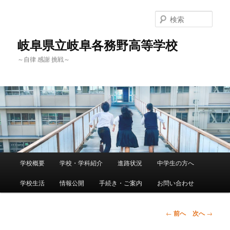
検
索
岐阜県立岐阜各務野高等学校
～自律 感謝 挑戦～
メ
学校概要
学校・学科紹介
進路状況
中学生の方へ
メ
イ
ン
学校生活
情報公開
手続き・ご案内
お問い合わせ
イ
メ
ニ
ン
ュ
投
←
前へ
次へ
→
ー
稿
コ