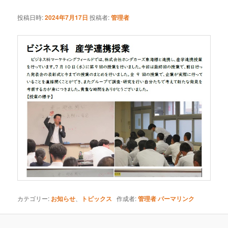
ナ
ビ
投稿日時:
2024年7月17日
投稿者:
管理者
ン
ゲ
ー
テ
シ
ョ
ン
ン
ツ
へ
移
動
カテゴリー:
お知らせ
、
トピックス
作成者:
管理者
パーマリンク