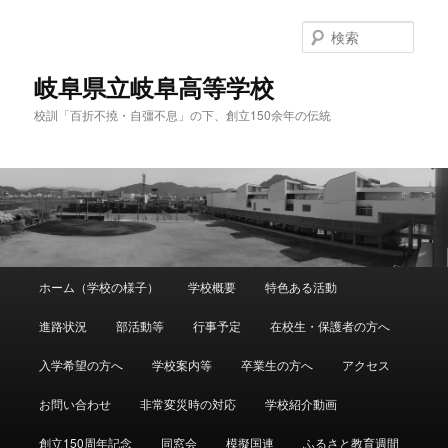
検
索
岐阜県立岐阜高等学校
校訓「百折不撓・自彊不息」の下、創立150余年の伝統
メ
ホーム（学校の様子）
学校概要
特色ある活動
メ
イ
ン
進路状況
部活動等
行事予定
在校生・保護者の方へ
イ
メ
ニ
入学希望の方へ
学校案内等
卒業生の方へ
アクセス
ン
ュ
ー
お問い合わせ
非常変災時の対応
学校紹介動画
コ
創立150周年記念
同窓会
模擬国連
ふるさと教育週間