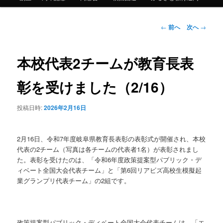
ン
投
←
前へ
次へ
→
テ
稿
ナ
ン
ビ
本校代表2チームが教育長表
ゲ
ツ
ー
彰を受けました（2/16）
シ
へ
ョ
投稿日時:
2026年2月16日
ン
移
動
2月16日、令和7年度岐阜県教育長表彰の表彰式が開催され、本校
代表の2チーム（写真は各チームの代表者1名）が表彰されまし
た。表彰を受けたのは、「令和6年度政策提案型パブリック・デ
ィベート全国大会代表チーム」と「第6回リアビズ高校生模擬起
業グランプリ代表チーム」の2組です。
政策提案型パブリック・ディベート全国大会代表チームは、「エ