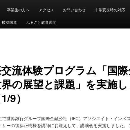
卒業生の方へ
アクセス
お問い合わせ
非常変災時の対応
模擬国連
ふるさと教育週間
際交流体験プログラム「国際
世界の展望と課題」を実施し
1/9）
生で世界銀行グループ国際金融公社（IFC）アソシエイト・インベ
ィサーの後藤正樹様を講師にお迎えして、講演会を実施しました。