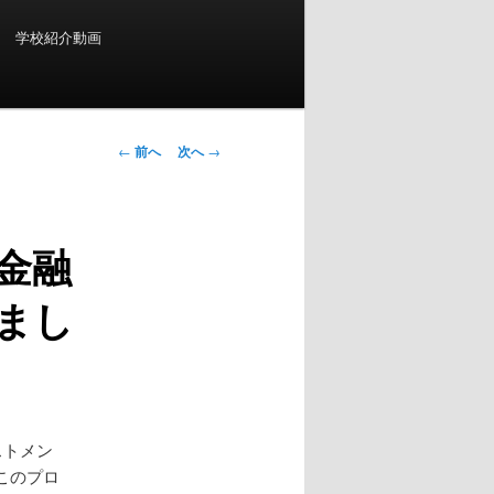
学校紹介動画
投
←
前へ
次へ
→
稿
ナ
ビ
金融
ゲ
ー
まし
シ
ョ
ン
ストメン
このプロ