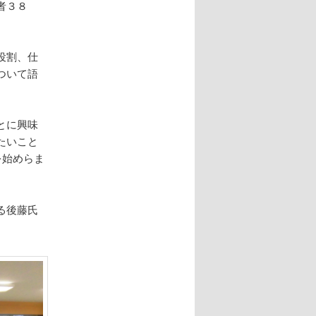
者３８
役割、仕
ついて語
とに興味
たいこと
を始めらま
る後藤氏