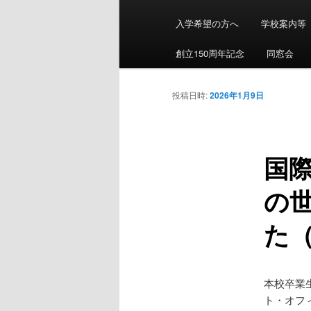
イ
ン
入学希望の方へ
学校案内等
イ
メ
ニ
創立150周年記念
同窓会
ン
ュ
ー
投稿日時:
2026年1月9日
コ
ン
国
テ
の
ン
た（
ツ
へ
本校卒業
ト・オフ
移