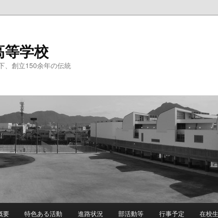
高等学校
、創立150余年の伝統
概要
特色ある活動
進路状況
部活動等
行事予定
在校