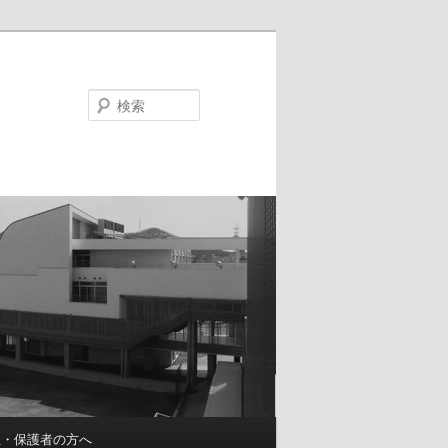
検
索
生・保護者の方へ