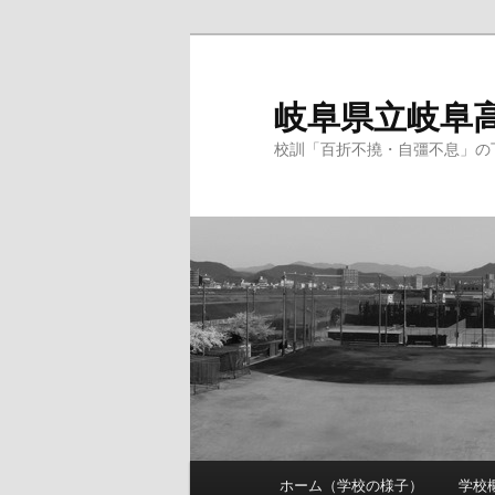
岐阜県立岐阜
校訓「百折不撓・自彊不息」の下
メ
ホーム（学校の様子）
学校
メ