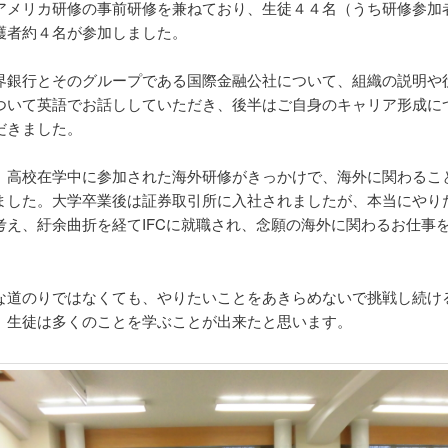
アメリカ研修の事前研修を兼ねており、生徒４４名（うち研修参加
護者約４名が参加しました。
界銀行とそのグループである国際金融公社について、組織の説明や
ついて英語でお話ししていただき、後半はご自身のキャリア形成に
だきました。
、高校在学中に参加された海外研修がきっかけで、海外に関わるこ
ました。大学卒業後は証券取引所に入社されましたが、本当にやり
考え、紆余曲折を経てIFCに就職され、念願の海外に関わるお仕事
な道のりではなくても、やりたいことをあきらめないで挑戦し続け
、生徒は多くのことを学ぶことが出来たと思います。