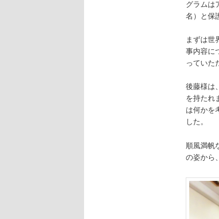
グラムは
名）と保
動
まずは世
事内容に
っていた
後藤様は
を持たれ
は何かを
した。
順風満帆
の姿から