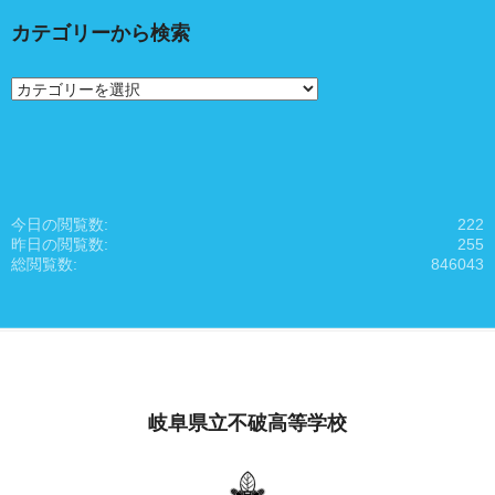
カテゴリーから検索
カ
テ
ゴ
リ
ー
か
ら
今日の閲覧数:
222
検
昨日の閲覧数:
255
索
総閲覧数:
846043
岐阜県立不破高等学校