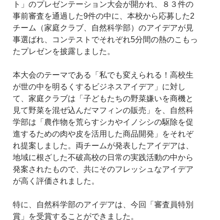
ト」のプレゼンテーション大会が開かれ、８３件の
事前審査を通過した9件の中に、本校から応募した2
チーム（家庭クラブ、自然科学部）のアイデアが見
事選ばれ、コンテストでそれぞれ5分間の熱のこもっ
たプレゼンを披露しました。
本大会のテーマである「私でも変えられる！高校生
が世の中を明るくするビジネスアイデア」に対し
て、家庭クラブは「子どもたちの野菜嫌いを商機と
見て野菜を混ぜ込んだマフィンの販売」を、自然科
学部は「農作物を荒らすシカやイノシシの駆除を促
進するための肉や皮を活用した商品開発」をそれぞ
れ提案しました。両チームが発表したアイデアは、
地域に根ざした不破高校の日常の実践活動の中から
発案されたもので、共にそのフレッシュなアイデア
が高く評価されました。
特に、自然科学部のアイデアは、今回「審査員特別
賞」を受賞することができました。