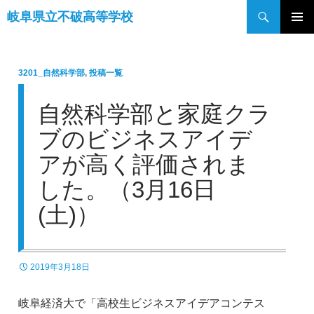
検
岐阜県立不破高等学校
索
コ
メインメ
ン
ニュー
テ
3201_自然科学部
,
投稿一覧
ン
ツ
自然科学部と家庭クラ
へ
ス
ブのビジネスアイデ
キ
アが高く評価されま
ッ
プ
した。（3月16日
(土)）
2019年3月18日
岐阜経済大で「高校生ビジネスアイデアコンテス