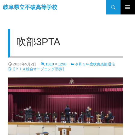
検
岐阜県立不破高等学校
索
コ
メインメ
ン
ニュー
テ
ン
吹部3PTA
ツ
へ
ス
キ
2023年5月2日
1810 × 1290
令和５年度吹奏楽部通信
③【ＰＴＡ総会オープニング演奏】
ッ
プ