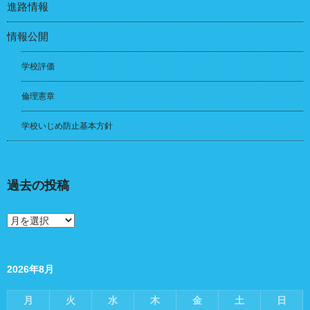
進路情報
情報公開
学校評価
倫理憲章
学校いじめ防止基本方針
過去の投稿
過
去
の
投
稿
2026年8月
月
火
水
木
金
土
日