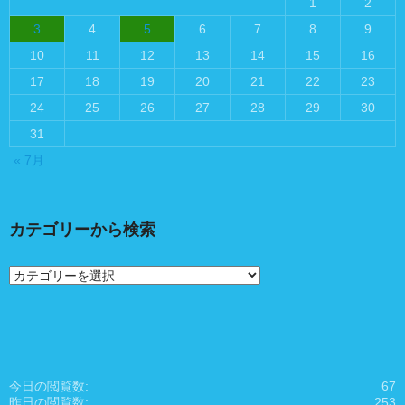
1
2
3
4
5
6
7
8
9
10
11
12
13
14
15
16
17
18
19
20
21
22
23
24
25
26
27
28
29
30
31
« 7月
カテゴリーから検索
カ
テ
ゴ
リ
ー
か
ら
今日の閲覧数:
67
検
昨日の閲覧数:
253
索