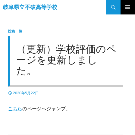
検
岐阜県立不破高等学校
索
コ
メインメ
ン
ニュー
テ
投稿一覧
ン
ツ
（更新）学校評価のペ
へ
ス
ージを更新しまし
キ
た。
ッ
プ
2020年5月22日
こちら
のページへジャンプ。