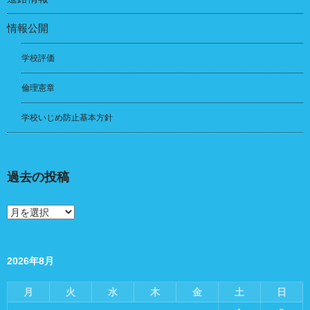
情報公開
学校評価
倫理憲章
学校いじめ防止基本方針
過去の投稿
過
去
の
投
稿
2026年8月
月
火
水
木
金
土
日