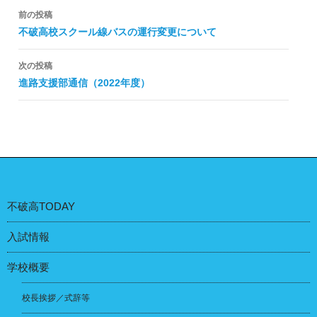
投
前の投稿
稿
不破高校スクール線バスの運行変更について
ナ
次の投稿
ビ
進路支援部通信（2022年度）
ゲ
ー
シ
ョ
ン
不破高TODAY
入試情報
学校概要
校長挨拶／式辞等