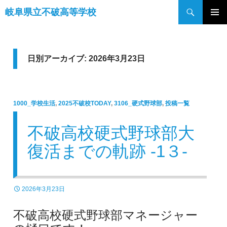
検
岐阜県立不破高等学校
索
コ
メインメ
ン
ニュー
テ
ン
日別アーカイブ: 2026年3月23日
ツ
へ
ス
1000_学校生活
,
2025不破校TODAY
,
3106_硬式野球部
,
投稿一覧
キ
ッ
不破高校硬式野球部大
プ
復活までの軌跡 -1３-
2026年3月23日
不破高校硬式野球部マネージャー