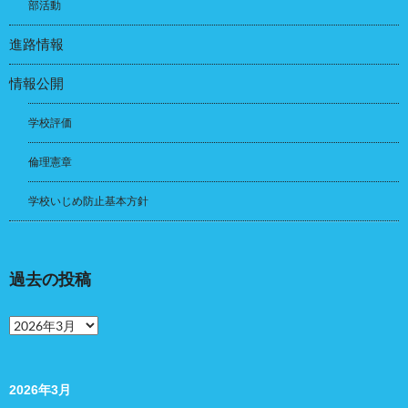
部活動
進路情報
情報公開
学校評価
倫理憲章
学校いじめ防止基本方針
過去の投稿
過
去
の
投
稿
2026年3月