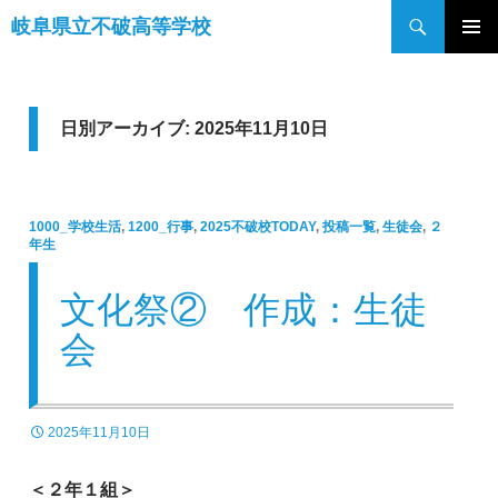
検
岐阜県立不破高等学校
索
コ
メインメ
ン
ニュー
テ
ン
日別アーカイブ: 2025年11月10日
ツ
へ
ス
1000_学校生活
,
1200_行事
,
2025不破校TODAY
,
投稿一覧
,
生徒会
,
２
キ
年生
ッ
プ
文化祭② 作成：生徒
会
2025年11月10日
＜２年１組＞