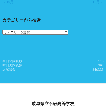
« 10月
12月 »
カテゴリーから検索
カ
テ
ゴ
リ
ー
か
ら
今日の閲覧数:
115
検
昨日の閲覧数:
395
索
総閲覧数:
846331
岐阜県立不破高等学校