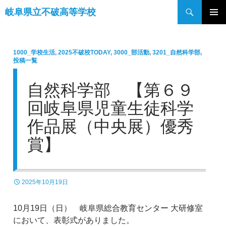
検
岐阜県立不破高等学校
索
コ
メインメ
ン
ニュー
テ
1000_学校生活
,
2025不破校TODAY
,
3000_部活動
,
3201_自然科学部
,
ン
投稿一覧
ツ
へ
自然科学部 【第６９
ス
回岐阜県児童生徒科学
キ
ッ
作品展（中央展）優秀
プ
賞】
2025年10月19日
10月19日（日） 岐阜県総合教育センター 大研修室
において、表彰式がありました。