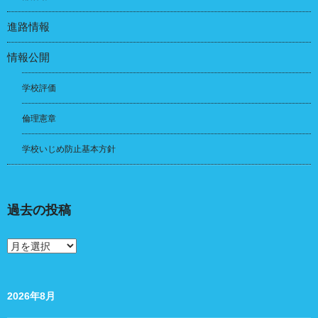
進路情報
情報公開
学校評価
倫理憲章
学校いじめ防止基本方針
過去の投稿
過
去
の
投
稿
2026年8月