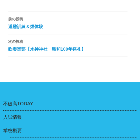
投
前の投稿
稿
避難訓練＆煙体験
ナ
次の投稿
ビ
吹奏楽部【水神神社 昭和100年祭礼】
ゲ
ー
シ
ョ
ン
不破高TODAY
入試情報
学校概要