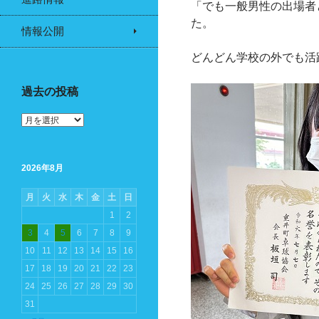
「でも一般男性の出場者
た。
情報公開
どんどん学校の外でも活
過去の投稿
過
去
の
投
2026年8月
稿
月
火
水
木
金
土
日
1
2
3
4
5
6
7
8
9
10
11
12
13
14
15
16
17
18
19
20
21
22
23
24
25
26
27
28
29
30
31