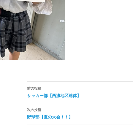
投
前の投稿
稿
サッカー部【西濃地区総体】
ナ
次の投稿
ビ
野球部【夏の大会！！】
ゲ