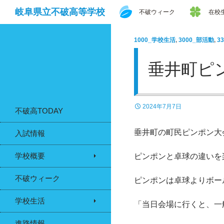
検
コンテンツへスキップ
岐阜県立不破高等学校
不破ウィーク
在校
索
1000_学校生活
,
3000_部活動
,
3
垂井町ピ
2024年7月7日
不破高TODAY
垂井町の町民ピンポン大
入試情報
学校概要
ピンポンと卓球の違いを
不破ウィーク
ピンポンは卓球よりボー
学校生活
「当日会場に行くと、一
進路情報