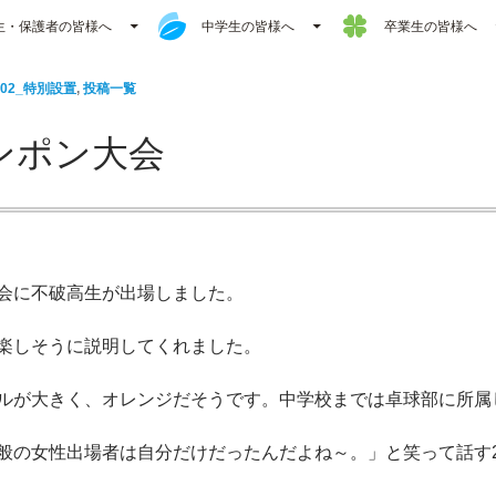
生・保護者の皆様へ
中学生の皆様へ
卒業生の皆様へ
302_特別設置
,
投稿一覧
ンポン大会
会に不破高生が出場しました。
楽しそうに説明してくれました。
ルが大きく、オレンジだそうです。中学校までは卓球部に所属
般の女性出場者は自分だけだったんだよね～。」と笑って話す