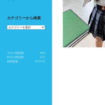
« 7月
カテゴリーから検索
カ
テ
ゴ
リ
ー
か
ら
今日の閲覧数:
684
検
昨日の閲覧数:
572
索
総閲覧数:
847472