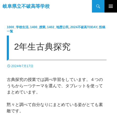
検
岐阜県立不破高等学校
索
コ
メインメ
ン
ニュー
テ
1000_学校生活
,
1400_授業
,
1402_地歴公民
,
2024不破高TODAY
,
投稿
ン
一覧
ツ
へ
2年生古典探究
ス
キ
ッ
2024年7月17日
プ
古典探究の授業では調べ学習をしています。４つの
うちから一つテーマを選んで、タブレットを使って
まとめています。
黙々と調べて自分なりにまとめている姿がとても素
敵です。