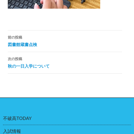
投
前の投稿
稿
図書館蔵書点検
ナ
次の投稿
ビ
秋の一日入学について
ゲ
ー
シ
ョ
ン
不破高TODAY
入試情報