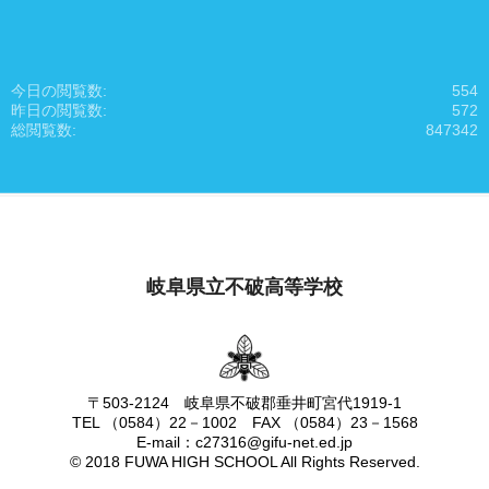
リ
ー
か
ら
今日の閲覧数:
554
検
昨日の閲覧数:
572
索
総閲覧数:
847342
岐阜県立不破高等学校
〒503-2124 岐阜県不破郡垂井町宮代1919-1
TEL （0584）22－1002 FAX （0584）23－1568
E-mail：c27316@gifu-net.ed.jp
© 2018 FUWA HIGH SCHOOL All Rights Reserved.