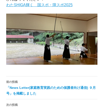
わたSHIGA輝く
国スポ・障スポ2025
投
前の投稿
稿
「News Letter(家庭教育実践のための保護者向け通信) ９月
号」を掲載しました
ナ
ビ
次の投稿