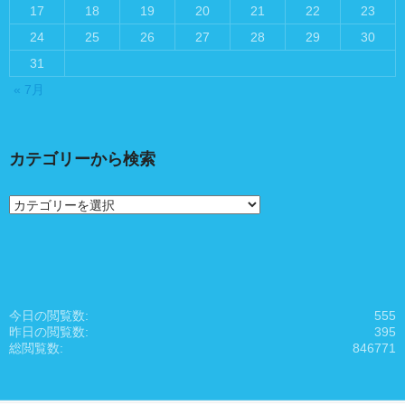
17
18
19
20
21
22
23
24
25
26
27
28
29
30
31
« 7月
カテゴリーから検索
カ
テ
ゴ
リ
ー
か
ら
今日の閲覧数:
555
検
昨日の閲覧数:
395
索
総閲覧数:
846771