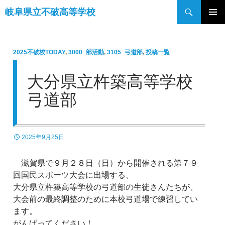
検
岐阜県立不破高等学校
索
コ
メインメ
ン
ニュー
テ
2025不破校TODAY
,
3000_部活動
,
3105_弓道部
,
投稿一覧
ン
ツ
大分県立杵築高等学校
へ
ス
弓道部
キ
ッ
プ
2025年9月25日
滋賀県で９月２８日（日）から開催される第７９
回国民スポーツ大会に出場する、
大分県立杵築高等学校の弓道部の生徒さんたちが、
大会前の最終調整のために本校弓道場で練習してい
ます。
がんばってください！