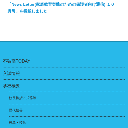
「News Letter(家庭教育実践のための保護者向け通信) １０
ゲ
月号」を掲載しました
ー
シ
ョ
ン
不破高TODAY
入試情報
学校概要
校長挨拶／式辞等
歴代校長
校章・校歌