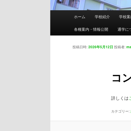
メ
ホーム
学校紹介
学校案
メ
イ
ン
各種案内・情報公開
通学に
イ
メ
ニ
ン
投稿日時:
2026年5月12日
投稿者:
ma
ュ
ー
コ
コ
ン
テ
詳しくは
ン
カテゴリー:
ツ