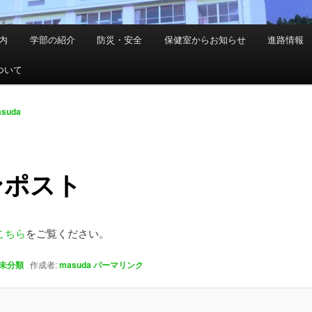
内
学部の紹介
防災・安全
保健室からお知らせ
進路情報
ついて
suda
ンポスト
こちら
をご覧ください。
未分類
作成者:
masuda
パーマリンク