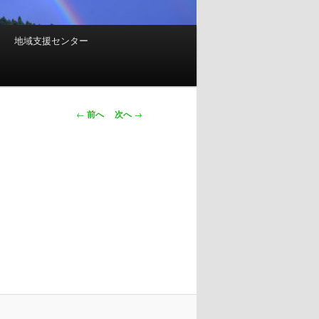
地域支援センター
投
←
前へ
次へ
→
稿
ナ
ビ
ゲ
ー
シ
ョ
ン