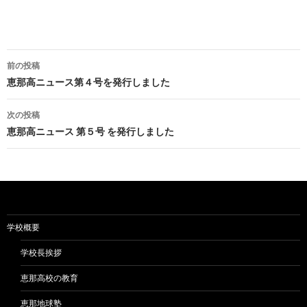
投
前の投稿
稿
恵那高ニュース第４号を発行しました
ナ
次の投稿
ビ
恵那高ニュース 第５号 を発行しました
ゲ
ー
シ
ョ
学校概要
ン
学校長挨拶
恵那高校の教育
恵那地球塾