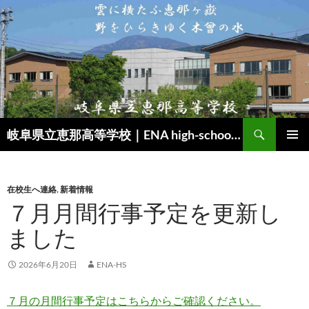
検
岐阜県立恵那高等学校｜ENA high-school｜SSH（スーパーサイエンスハイスクール）
索
コ
メインメ
ン
ニュー
テ
ン
在校生へ連絡
,
新着情報
ツ
７月月間行事予定を更新し
へ
ました
ス
キ
ッ
2026年6月20日
ENA-HS
プ
７月の月間行事予定はこちらからご確認ください。