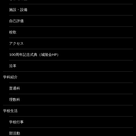
施設・設備
自己評価
校歌
アクセス
100周年記念式典（城陵会HP）
沿革
学科紹介
普通科
理数科
学校生活
学校行事
部活動