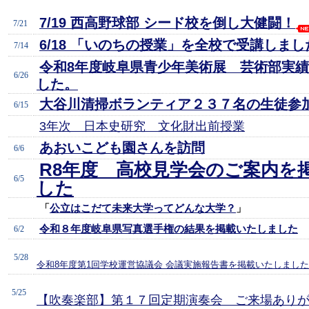
7/19 西高野球部 シード校を倒し大健闘！
7/21
6/18 「いのちの授業」を全校で受講しまし
7/14
令和8年度岐阜県青少年美術展 芸術部実
6/26
した。
大谷川清掃ボランティア２３７名の生徒参
6/15
3年次 日本史研究 文化財出前授業
あおいこども園さんを訪問
6/6
R8年度 高校見学会のご案内を
6/5
した
「
公立はこだて未来大学ってどんな大学？
」
令和８年度岐阜県写真選手権の結果を掲載いたしました
6/2
5/28
令和8年度第1回学校運営協議会 会議実施報告書を掲載いたしました
5/25
【吹奏楽部】第１７回定期演奏会 ご来場あり