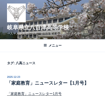
コ
ン
テ
ン
ツ
岐阜県立八百津高等学校
へ
一人一人が大切にされ、自分を変えることができる学校
ス
キ
メニュー
ッ
プ
タグ:
八高ニュース
投
2025-12-23
稿
「家庭教育」ニュースレター【1月号】
日:
「家庭教育」ニュースレター1月号