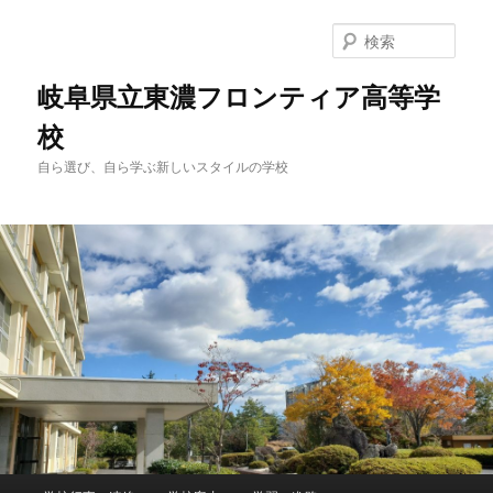
検
索
岐阜県立東濃フロンティア高等学
校
自ら選び、自ら学ぶ新しいスタイルの学校
メ