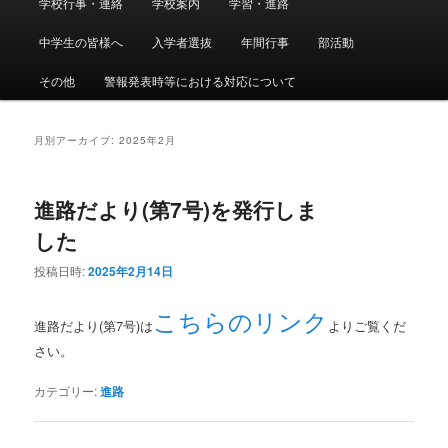
学校行事・連絡
学校案内
学習・進路
メ
サ
イ
ン
中学生の皆様へ
入学者選抜
年間行事
部活動
イ
ブ
メ
ニ
その他
警報発表時等における対応について
ン
コ
ュ
ー
コ
ン
月別アーカイブ:
2025年2月
ン
テ
進路だより(第7号)を発行しま
テ
ン
した
ン
ツ
投稿日時:
2025年2月14日
ツ
へ
こちらのリンク
進路だより(第7号)は
よりご覧くだ
へ
移
さい。
移
動
カテゴリー:
進路
動