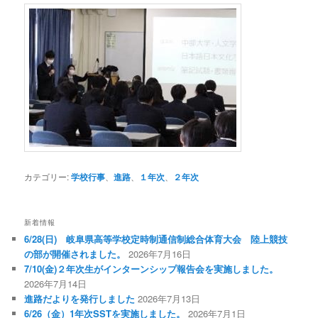
カテゴリー:
学校行事
、
進路
、
１年次
、
２年次
新着情報
6/28(日) 岐阜県高等学校定時制通信制総合体育大会 陸上競技
の部が開催されました。
2026年7月16日
7/10(金)２年次生がインターンシップ報告会を実施しました。
2026年7月14日
進路だよりを発行しました
2026年7月13日
6/26（金）1年次SSTを実施しました。
2026年7月1日