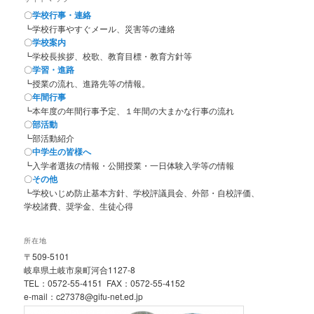
〇
学校行事・連絡
┗学校行事やすぐメール、災害等の連絡
〇
学校案内
┗学校長挨拶、校歌、教育目標・教育方針等
〇
学習・進路
┗授業の流れ、進路先等の情報。
〇
年間行事
┗本年度の年間行事予定、１年間の大まかな行事の流れ
〇
部活動
┗部活動紹介
〇
中学生の皆様へ
┗入学者選抜の情報・公開授業・一日体験入学等の情報
〇
その他
┗学校いじめ防止基本方針、学校評議員会、外部・自校評価、
学校諸費、奨学金、生徒心得
所在地
〒509-5101
岐阜県土岐市泉町河合1127-8
TEL：0572-55-4151 FAX：0572-55-4152
e-mail：c27378@gifu-net.ed.jp