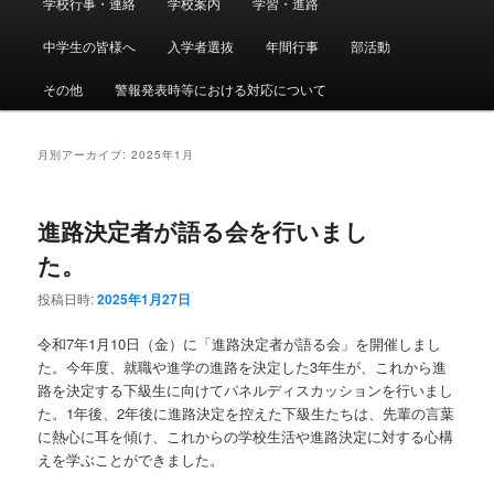
学校行事・連絡
学校案内
学習・進路
メ
サ
イ
ン
中学生の皆様へ
入学者選抜
年間行事
部活動
イ
ブ
メ
ニ
その他
警報発表時等における対応について
ン
コ
ュ
ー
コ
ン
月別アーカイブ:
2025年1月
ン
テ
進路決定者が語る会を行いまし
テ
ン
た。
ン
ツ
投稿日時:
2025年1月27日
ツ
へ
令和7年1月10日（金）に「進路決定者が語る会」を開催しまし
た。今年度、就職や進学の進路を決定した3年生が、これから進
へ
移
路を決定する下級生に向けてパネルディスカッションを行いまし
た。1年後、2年後に進路決定を控えた下級生たちは、先輩の言葉
移
動
に熱心に耳を傾け、これからの学校生活や進路決定に対する心構
えを学ぶことができました。
動