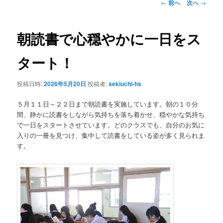
投
←
前へ
次へ
→
稿
ン
ナ
ビ
朝読書で心穏やかに一日をス
テ
ゲ
ー
タート！
ン
シ
ョ
投稿日時:
2026年5月20日
投稿者:
sekiuchi-hs
ツ
ン
５月１１日～２２日まで朝読書を実施しています。朝の１０分
へ
間、静かに読書をしながら気持ちを落ち着かせ、穏やかな気持ち
で一日をスタートさせています。どのクラスでも、自分のお気に
移
入りの一冊を見つけ、集中して読書をしている姿が多く見られま
す。
動