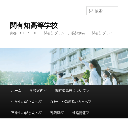
検
索
関有知高等学校
青春 STEP UP！ 関有知ブランド。笑顔満点！ 関有知プライド
メ
ホーム
学校案内▽
関有知高校について▽
メ
イ
ン
中学生の皆さんへ▽
在校生・保護者の方々へ▽
イ
メ
ニ
卒業生の皆さんへ▽
部活動▽
進路情報▽
ン
ュ
ー
コ