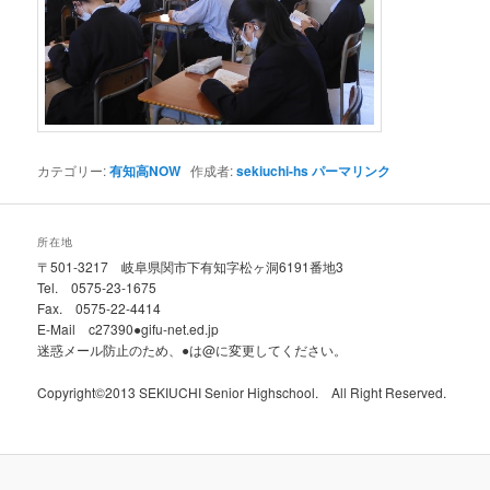
カテゴリー:
有知高NOW
作成者:
sekiuchi-hs
パーマリンク
所在地
〒501-3217 岐阜県関市下有知字松ヶ洞6191番地3
Tel. 0575-23-1675
Fax. 0575-22-4414
E-Mail c27390●gifu-net.ed.jp
迷惑メール防止のため、●は@に変更してください。
Copyright©2013 SEKIUCHI Senior Highschool. All Right Reserved.