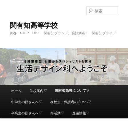
検
索
関有知高等学校
青春 STEP UP！ 関有知ブランド。笑顔満点！ 関有知プライド
メ
関有知高校について▽
ホーム
学校案内▽
メ
イ
ン
中学生の皆さんへ▽
在校生・保護者の方々へ▽
イ
メ
ニ
卒業生の皆さんへ▽
部活動▽
進路情報▽
ン
ュ
ー
コ