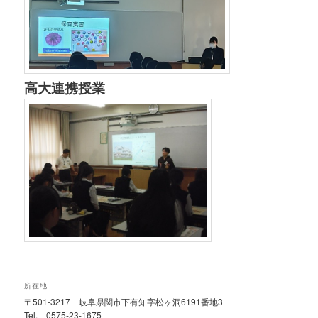
高大連携授業
所在地
〒501-3217 岐阜県関市下有知字松ヶ洞6191番地3
Tel. 0575-23-1675