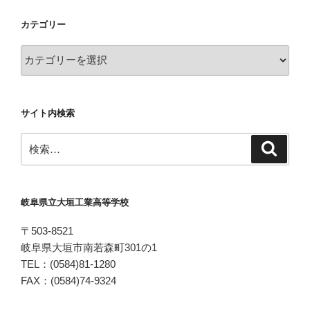
カテゴリー
カ
テ
ゴ
リ
サイト内検索
ー
検
検
索
索:
岐阜県立大垣工業高等学校
〒503-8521
岐阜県大垣市南若森町301の1
TEL：(0584)81-1280
FAX：(0584)74-9324