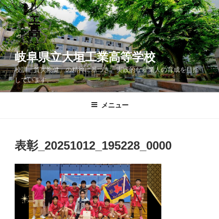
コ
ン
テ
ン
ツ
岐阜県立大垣工業高等学校
へ
校訓「質実剛健」の精神に基づき、実践的な産業人の育成を目指
ス
しています。
キ
ッ
メニュー
プ
表彰_20251012_195228_0000