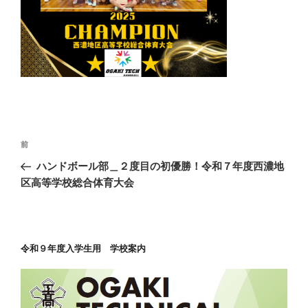
投
前
前
稿
の
ハンドボール部＿２度目の初優勝！令和７年度西濃地
ナ
投
区高等学校総合体育大会
ビ
稿
ゲ
ー
令和９年度入学生用 学校案内
シ
ョ
ン