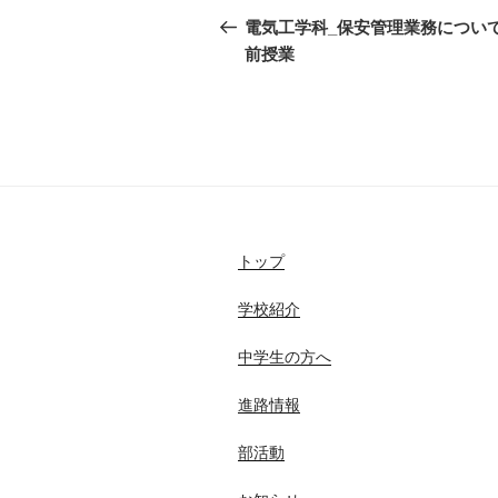
稿
の
電気工学科_保安管理業務について
投
前授業
ナ
稿
ビ
ゲ
ー
シ
ョ
トップ
ン
学校紹介
中学生の方へ
進路情報
部活動