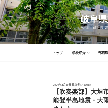
コ
ン
テ
岐阜県
ン
ツ
校訓「質実剛健
へ
ス
キ
ッ
トップ
学校紹介
部活
プ
投
2025年2月19日
投稿者:
ASANO
稿
【吹奏楽部】大垣
日:
能登半島地震・大