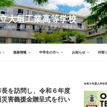
立大垣工業高等学校
」の精神に基づき、実践的な産業人の育成を目指しています。
動
進路情報
中学生の方へ
お知らせ
外部
令和９年度入学生
市長を訪問し、令和６年度
雨災害義援金贈呈式を行い