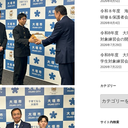
2026年8月5日
令和８年度 
研修＆保護者
2026年8月4日
令和8年度 大
対象練習会の
2026年7月29日
令和8年度 大
学生対象練習
2026年7月22日
カテゴリー
カ
テ
ゴ
リ
ー
サイト内検索