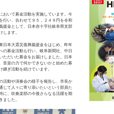
において募金活動を実施しています。今
を行い、合わせて９５，２４９円を令和
義援金として、日本赤十字社岐阜県支部
けします。
東日本大震災復興義援金をはじめ、昨年
への募金活動も行い、岐阜新聞社、中日
いただいた募金をお届けしました。日本
、音楽の力で何かできないかと始めた募
け継ぎ活動を続けています。
の活動や演奏会の様子を報告し、市長か
通じて人々に寄り添いたいという部員た
時に、吹奏楽部の今後さらなる活躍を期
きました。