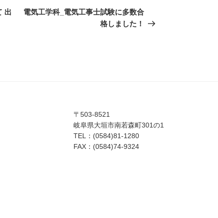
の
 出
電気工学科_電気工事士試験に多数合
投
格しました！
稿
〒503-8521
岐阜県大垣市南若森町301の1
TEL：(0584)81-1280
FAX：(0584)74-9324