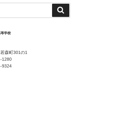
検
索
高等学校
若森町301の1
-1280
-9324