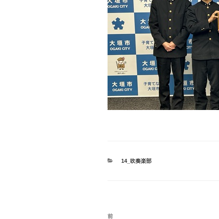
カ
14_吹奏楽部
テ
ゴ
リ
ー
投
前
前