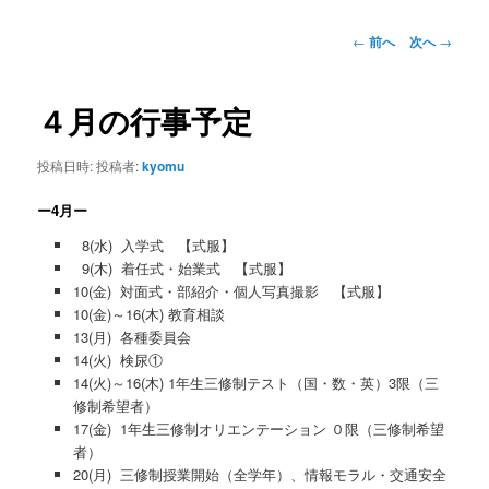
ー
コ
投
←
前へ
次へ
→
稿
ン
ナ
ビ
４月の行事予定
テ
ゲ
ー
投稿日時:
投稿者:
kyomu
ン
シ
ョ
ー4月ー
ツ
ン
8(水) 入学式 【式服】
9(木) 着任式・始業式 【式服】
へ
10(金) 対面式・部紹介・個人写真撮影 【式服】
10(金)～16(木) 教育相談
移
13(月) 各種委員会
14(火) 検尿①
動
14(火)～16(木) 1年生三修制テスト（国・数・英）3限（三
修制希望者）
17(金) 1年生三修制オリエンテーション ０限（三修制希望
者）
20(月) 三修制授業開始（全学年）、情報モラル・交通安全