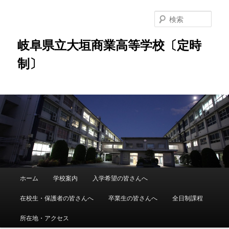
検
索
岐阜県立大垣商業高等学校〔定時
制〕
メ
ホーム
学校案内
入学希望の皆さんへ
メ
イ
ン
在校生・保護者の皆さんへ
卒業生の皆さんへ
全日制課程
イ
メ
ニ
所在地・アクセス
ン
ュ