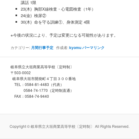
講話 1限
23(木) 胸部X線検査・心電図検査（1年）
24(金) 検尿②
30(木) 命を守る訓練①、身体測定 4限
※今後の状況により、予定は変更になる可能性があります。
カテゴリー:
月間行事予定
作成者:
kyomu
パーマリンク
岐阜県立大垣商業高等学校〔定時制〕
〒503-0002
岐阜県大垣市開発町４丁目３００番地
TEL：0584-81-4483（代表）
0584-74-1770（定時制直通）
FAX：0584-74-9440
Copyright © 岐阜県立大垣商業高等学校〔定時制〕 All Rights Reserved.