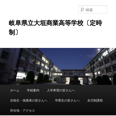
検
索
岐阜県立大垣商業高等学校〔定時
制〕
メ
ホーム
学校案内
入学希望の皆さんへ
メ
サ
イ
ン
在校生・保護者の皆さんへ
卒業生の皆さんへ
全日制課程
イ
ブ
メ
ニ
所在地・アクセス
ン
コ
ュ