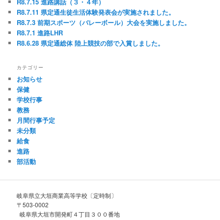
R8.7.15 進路講話（３・４年）
R8.7.11 県定通生徒生活体験発表会が実施されました。
R8.7.3 前期スポーツ（バレーボール）大会を実施しました。
R8.7.1 進路LHR
R8.6.28 県定通総体 陸上競技の部で入賞しました。
カテゴリー
お知らせ
保健
学校行事
教務
月間行事予定
未分類
給食
進路
部活動
岐阜県立大垣商業高等学校〔定時制〕
〒503-0002
岐阜県大垣市開発町４丁目３００番地