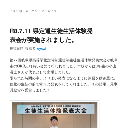
ー
コ
ン
「
未分類
」カテゴリーアーカイブ
ン
テ
R8.7.11 県定通生徒生活体験発
テ
ン
表会が実施されました。
ン
ツ
投稿日時:
投稿者:
gyozi
ツ
へ
第77回岐阜県高等学校定時制通信制生徒生活体験発表大会が岐阜
市のOKBふれあい会館で行われました。本校からは3年生の小山
へ
移
滉士さんが代表として出場しました。
限られた時間の中、よりよい発表になるように練習を積み重ね、
移
動
他校の生徒の前で堂々と発表をしてくれました。その結果、見事
奨励賞を受賞しました！
動