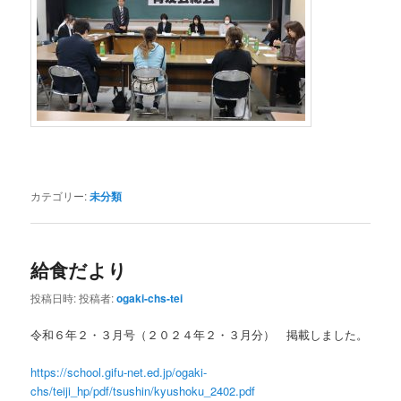
カテゴリー:
未分類
給食だより
投稿日時:
投稿者:
ogaki-chs-tei
令和６年２・３月号（２０２４年２・３月分） 掲載しました。
https://school.gifu-net.ed.jp/ogaki-
chs/teiji_hp/pdf/tsushin/kyushoku_2402.pdf