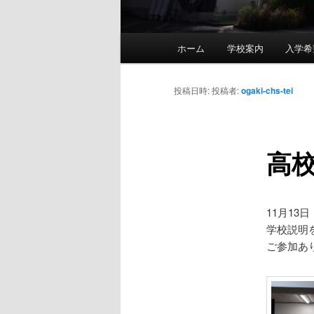
メ
ホーム
学校案内
入学希
メ
イ
ン
イ
メ
投稿日時:
投稿者:
ogaki-chs-tei
ニ
ン
ュ
ー
高
コ
ン
11月1
テ
学校説明
ご参加あ
ン
ツ