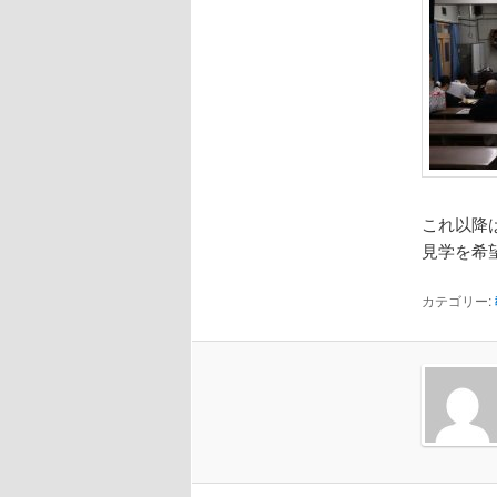
へ
移
動
これ以降
見学を希
カテゴリー: