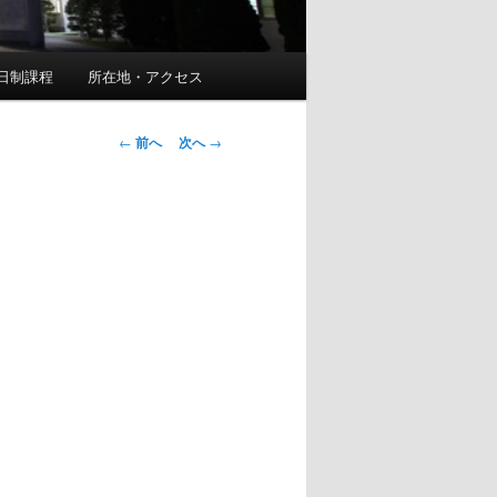
日制課程
所在地・アクセス
投
←
前へ
次へ
→
稿
ナ
ビ
ゲ
ー
シ
ョ
ン