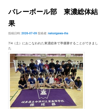
ン
ナ
ビ
バレーボール部 東濃総体結
テ
ゲ
ー
果
ン
シ
ョ
投稿日時:
2026-07-09
投稿者:
nakatgawa-ths
ツ
ン
7/4（土）におこなわれた東濃総体で準優勝することができまし
へ
た
移
動