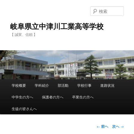
検
索
岐阜県立中津川工業高等学校
【 誠実、信頼 】
メ
学校概要
学科紹介
部活動
学校行事
進路状況
メ
イ
ン
中学生の方へ
保護者の方へ
卒業生の方へ
イ
メ
ニ
生徒の皆さんへ
ン
ュ
ー
コ
投
←
前へ
次へ
→
稿