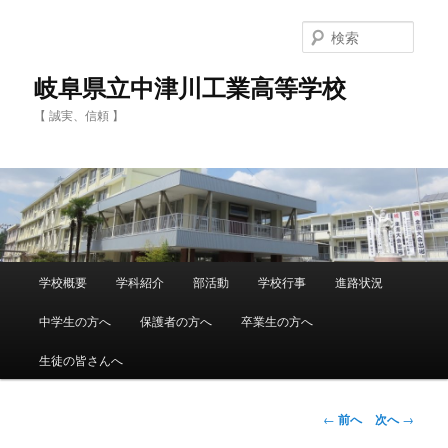
検
索
岐阜県立中津川工業高等学校
【 誠実、信頼 】
メ
学校概要
学科紹介
部活動
学校行事
進路状況
メ
イ
ン
中学生の方へ
保護者の方へ
卒業生の方へ
イ
メ
ニ
生徒の皆さんへ
ン
ュ
ー
コ
投
←
前へ
次へ
→
稿