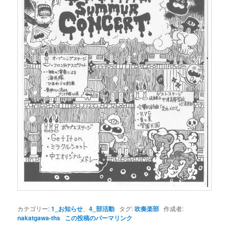
カテゴリー:
1_お知らせ
、
4_部活動
タグ:
吹奏楽部
作成者:
nakatgawa-ths
この投稿のパーマリンク