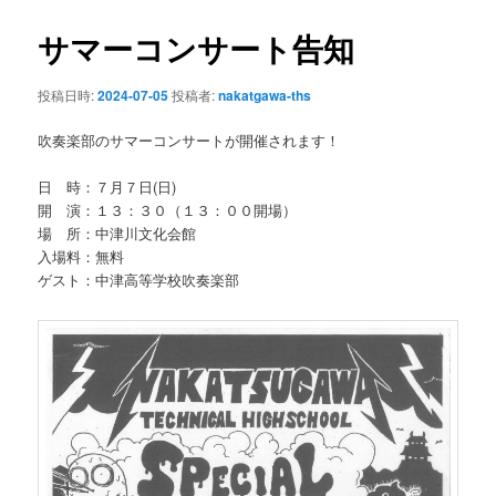
ン
ナ
ビ
サマーコンサート告知
テ
ゲ
ー
投稿日時:
2024-07-05
投稿者:
nakatgawa-ths
ン
シ
ョ
吹奏楽部のサマーコンサートが開催されます！
ツ
ン
日 時：７月７日(日)
へ
開 演：１３：３０（１３：００開場）
場 所：中津川文化会館
移
入場料：無料
ゲスト：中津高等学校吹奏楽部
動