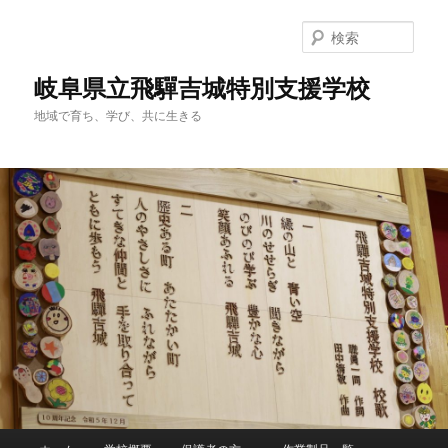
検
索
岐阜県立飛驒吉城特別支援学校
地域で育ち、学び、共に生きる
メ