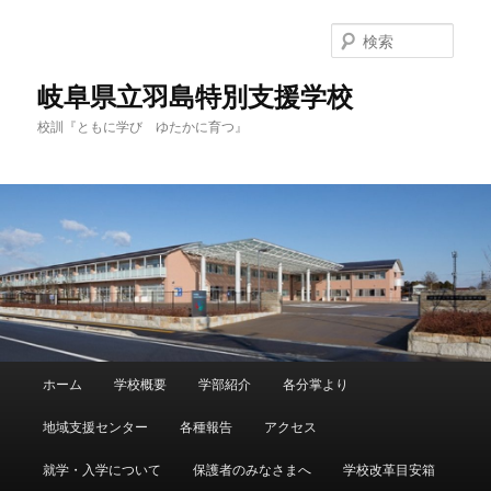
検
索
岐阜県立羽島特別支援学校
校訓『ともに学び ゆたかに育つ』
メ
ホーム
学校概要
学部紹介
各分掌より
メ
サ
イ
ン
地域支援センター
各種報告
アクセス
イ
ブ
メ
ニ
就学・入学について
保護者のみなさまへ
学校改革目安箱
ン
コ
ュ