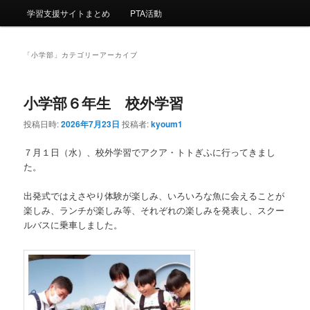
ー
学習支援サイトまとめ
PTA活動
コ
ン
ン
テ
「
小学部
」カテゴリーアーカイブ
テ
ン
小学部６年生 校外学習
ン
ツ
投稿日時:
2026年7月23日
投稿者:
kyoum1
ツ
へ
７月１日（水）、校外学習でアクア・トトぎふに行ってきまし
た。
へ
移
出発式ではえさやり体験が楽しみ、いろいろな魚に会えることが
移
動
楽しみ、ランチが楽しみ等、それぞれの楽しみを発表し、スクー
ルバスに乗車しました。
動