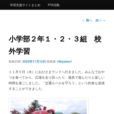
ー
学習支援サイトまとめ
PTA活動
コ
ン
投
←
前へ
次へ
→
稿
ナ
テ
ビ
小学部２年１・２・３組 校
ゲ
ン
ー
外学習
シ
ツ
ョ
投稿日時:
2025年11月14日
投稿者:
r6kyomu1
ン
へ
１１月５日（水）におひさまランドへ行きました。みんなでおや
移
つを食べてから、広場を走り回ったり、遊具で遊んだりと楽しい
時間を過ごしました。「交通ルールを守ろう」という約束も達成
動
することができました。