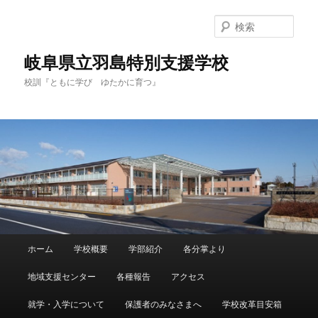
検
索
岐阜県立羽島特別支援学校
校訓『ともに学び ゆたかに育つ』
メ
ホーム
学校概要
学部紹介
各分掌より
メ
イ
ン
地域支援センター
各種報告
アクセス
イ
メ
ニ
就学・入学について
保護者のみなさまへ
学校改革目安箱
ン
ュ