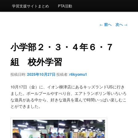
ー
学習支援サイトまとめ
PTA活動
コ
ン
投
←
前へ
次へ
→
稿
ナ
テ
ビ
小学部２・３・４年６・７
ゲ
ン
ー
組 校外学習
シ
ツ
ョ
投稿日時:
2025年10月27日
投稿者:
r6kyomu1
ン
へ
10月17日（金）に、イオン柳津店にあるキッズランドUSに行き
移
ました。ボールプールやすべり台、エアトランポリン等いろいろ
な遊具がある中から、好きな遊具を選んで時間いっぱい楽しむこ
動
とができました。