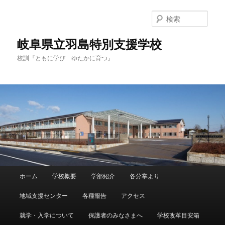
検
索
岐阜県立羽島特別支援学校
校訓『ともに学び ゆたかに育つ』
メ
ホーム
学校概要
学部紹介
各分掌より
メ
イ
ン
地域支援センター
各種報告
アクセス
イ
メ
ニ
就学・入学について
保護者のみなさまへ
学校改革目安箱
ン
ュ