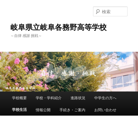
検
索
岐阜県立岐阜各務野高等学校
～自律 感謝 挑戦～
メ
学校概要
学校・学科紹介
進路状況
中学生の方へ
メ
イ
ン
学校生活
情報公開
手続き・ご案内
お問い合わせ
イ
メ
ニ
ン
ュ
ー
コ