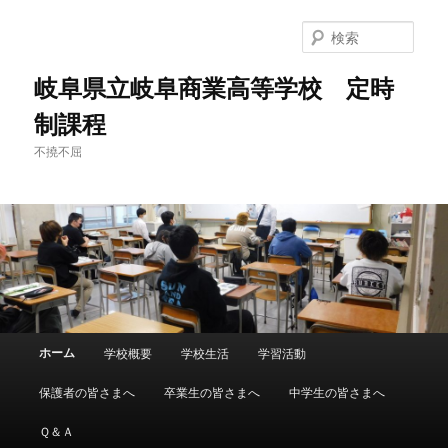
検
索
岐阜県立岐阜商業高等学校 定時
制課程
不撓不屈
メ
ホーム
学校概要
学校生活
学習活動
メ
イ
ン
保護者の皆さまへ
卒業生の皆さまへ
中学生の皆さまへ
イ
メ
ニ
Ｑ＆Ａ
ン