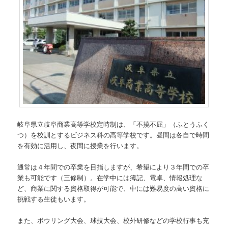
岐阜県立岐阜商業高等学校定時制は、「不撓不屈」（ふとうふく
つ）を校訓とするビジネス科の高等学校です。昼間は各自で時間
を有効に活用し、夜間に授業を行います。
通常は４年間での卒業を目指しますが、希望により３年間での卒
業も可能です（三修制）。在学中には簿記、電卓、情報処理な
ど、商業に関する資格取得が可能で、中には難易度の高い資格に
挑戦する生徒もいます。
また、ボウリング大会、球技大会、校外研修などの学校行事も充