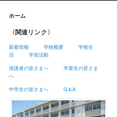
ュ
ー
コ
ホーム
ン
〈関連リンク〉
テ
ン
新着情報
学校概要
学校生
活
学習活動
ツ
へ
保護者の皆さまへ
卒業生の皆さま
へ
移
動
中学生の皆さまへ
Q＆A