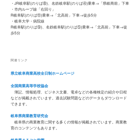
・JR岐阜駅(のりば⑧)、名鉄岐阜駅(のりば④)乗車→「県岐商前」下車
・市内ループ線「右回り」
R岐阜駅(のりば⑪)乗車→「北高前」下車→徒歩5分
・岐阜大学・病院線
R岐阜駅(のりば⑨)、名鉄岐阜駅(のりば⑤)乗車→「北高前」下車→徒
歩5分
関連リンク
県立岐阜商業高校全日制ホームページ
全国商業高等学校協会
簿記、情報処理、ビジネス文書、電卓などの各種検定の紹介や日程
などが掲載されています。過去試験問題などのデータもダウンロード
できます。
岐阜県商業教育研究会
岐阜県の商業教育に関する多くの情報が掲載されています。商業教
育のコンテンツもあります。
岐阜県まるごと学園