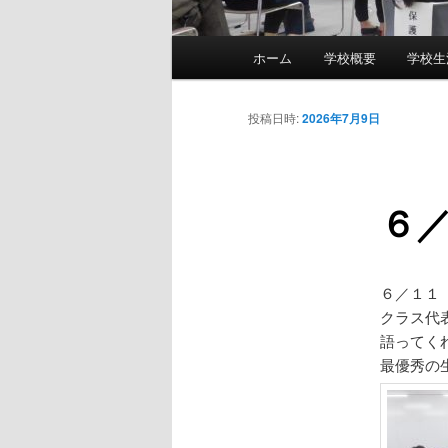
メ
ホーム
学校概要
学校生
メ
イ
ン
イ
メ
投稿日時:
2026年7月9日
ニ
ン
ュ
ー
６
コ
ン
６／１１
テ
クラス代
語ってく
ン
最優秀の
ツ