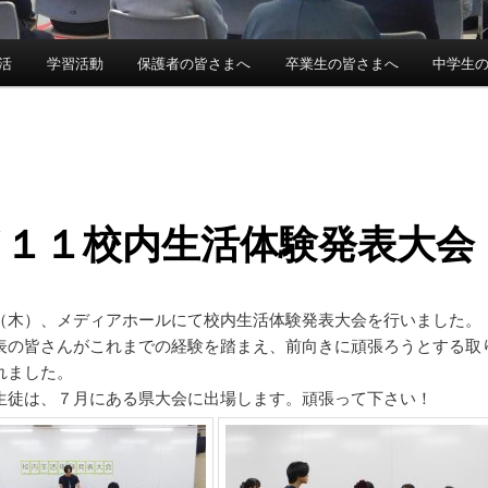
活
学習活動
保護者の皆さまへ
卒業生の皆さまへ
中学生
／１１校内生活体験発表大会
（木）、メディアホールにて校内生活体験発表大会を行いました。
表の皆さんがこれまでの経験を踏まえ、前向きに頑張ろうとする取
れました。
生徒は、７月にある県大会に出場します。頑張って下さい！