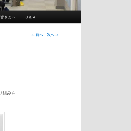
の皆さまへ
Ｑ＆Ａ
投
←
前へ
次へ
→
稿
ナ
ビ
ゲ
ー
シ
ョ
ン
り組みを