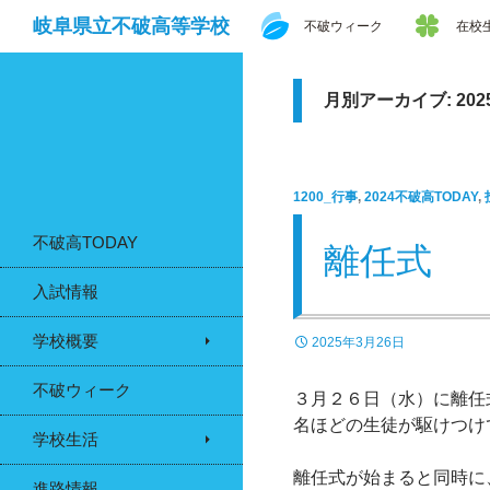
検
コンテンツへスキップ
岐阜県立不破高等学校
不破ウィーク
在校
索
月別アーカイブ: 202
1200_行事
,
2024不破高TODAY
,
不破高TODAY
離任式
入試情報
学校概要
2025年3月26日
不破ウィーク
３月２６日（水）に離任
名ほどの生徒が駆けつけ
学校生活
離任式が始まると同時に
進路情報