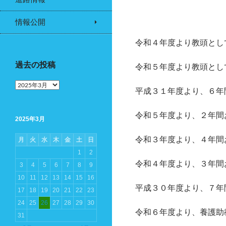
情報公開
令和４年度より教頭とし
過去の投稿
令和５年度より教頭とし
過
平成３１年度より、６年
去
の
投
令和５年度より、２年間
2025年3月
稿
令和３年度より、４年間
月
火
水
木
金
土
日
1
2
令和４年度より、３年間
3
4
5
6
7
8
9
10
11
12
13
14
15
16
平成３０年度より、７年
17
18
19
20
21
22
23
24
25
26
27
28
29
30
令和６年度より、養護助
31