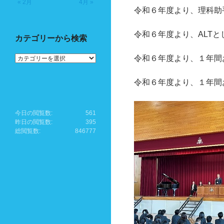
« 2月
4月 »
令和６年度より、理科助
令和６年度より、ALT
カテゴリーから検索
カ
令和６年度より、１年間
テ
ゴ
令和６年度より、１年間
リ
ー
か
ら
今日の閲覧数:
561
検
昨日の閲覧数:
395
索
総閲覧数:
846777