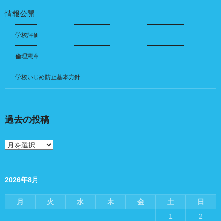
情報公開
学校評価
倫理憲章
学校いじめ防止基本方針
過去の投稿
過
去
の
投
稿
2026年8月
月
火
水
木
金
土
日
1
2