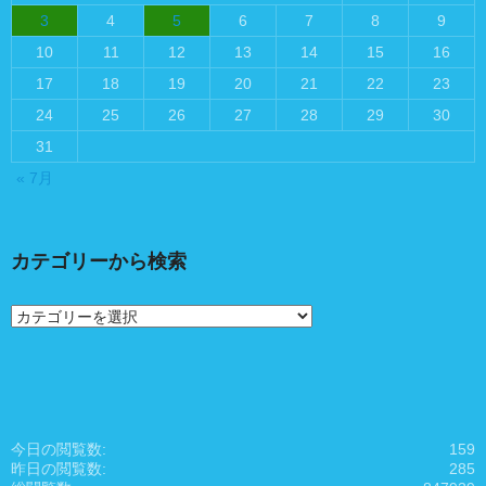
3
4
5
6
7
8
9
10
11
12
13
14
15
16
17
18
19
20
21
22
23
24
25
26
27
28
29
30
31
« 7月
カテゴリーから検索
カ
テ
ゴ
リ
ー
か
ら
今日の閲覧数:
159
検
昨日の閲覧数:
285
索