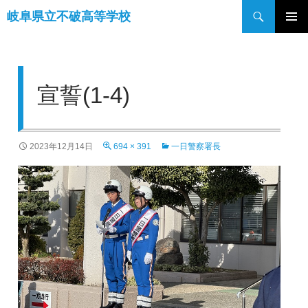
検
岐阜県立不破高等学校
索
コ
メインメ
ン
ニュー
テ
ン
宣誓(1-4)
ツ
へ
ス
キ
2023年12月14日
694 × 391
一日警察署長
ッ
プ