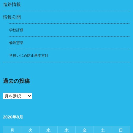
進路情報
情報公開
学校評価
倫理憲章
学校いじめ防止基本方針
過去の投稿
過
去
の
投
稿
2026年8月
月
火
水
木
金
土
日