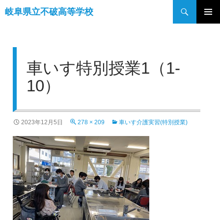
検
岐阜県立不破高等学校
索
コ
メインメ
ン
ニュー
テ
ン
車いす特別授業1（1-
ツ
へ
10）
ス
キ
ッ
2023年12月5日
278 × 209
車いす介護実習(特別授業)
プ