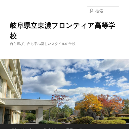
検
索
岐阜県立東濃フロンティア高等学
校
自ら選び、自ら学ぶ新しいスタイルの学校
メ