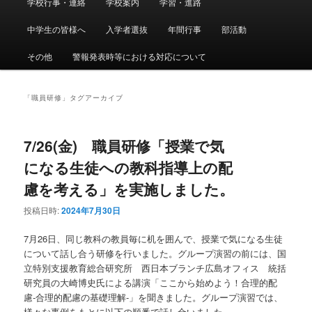
学校行事・連絡
学校案内
学習・進路
メ
サ
イ
ン
中学生の皆様へ
入学者選抜
年間行事
部活動
イ
ブ
メ
ニ
その他
警報発表時等における対応について
ン
コ
ュ
ー
コ
ン
「
職員研修
」タグアーカイブ
ン
テ
7/26(金) 職員研修「授業で気
テ
ン
になる生徒への教科指導上の配
ン
ツ
慮を考える」を実施しました。
投稿日時:
2024年7月30日
ツ
へ
7月26日、同じ教科の教員毎に机を囲んで、授業で気になる生徒
へ
移
について話し合う研修を行いました。グループ演習の前には、国
立特別支援教育総合研究所 西日本ブランチ広島オフィス 統括
移
動
研究員の大崎博史氏による講演「ここから始めよう！合理的配
慮‐合理的配慮の基礎理解‐」を聞きました。グループ演習では、
動
様々な事例をもとに以下の順番で話し合いました。