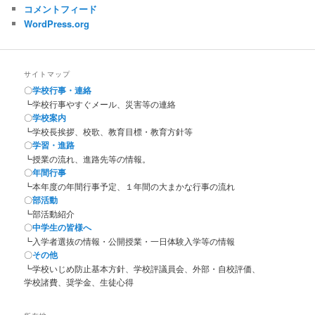
コメントフィード
WordPress.org
サイトマップ
〇
学校行事・連絡
┗学校行事やすぐメール、災害等の連絡
〇
学校案内
┗学校長挨拶、校歌、教育目標・教育方針等
〇
学習・進路
┗授業の流れ、進路先等の情報。
〇
年間行事
┗本年度の年間行事予定、１年間の大まかな行事の流れ
〇
部活動
┗部活動紹介
〇
中学生の皆様へ
┗入学者選抜の情報・公開授業・一日体験入学等の情報
〇
その他
┗学校いじめ防止基本方針、学校評議員会、外部・自校評価、
学校諸費、奨学金、生徒心得