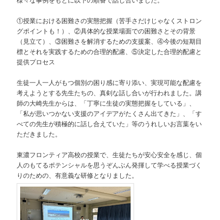
①授業における困難さの実態把握（苦手さだけじゃなくストロン
グポイントも！）、②具体的な授業場面での困難さとその背景
（見立て）、③困難さを解消するための支援案、④今後の短期目
標とそれを実践するための合理的配慮、⑤決定した合理的配慮と
提供プロセス
生徒一人一人がもつ個別の困り感に寄り添い、実現可能な配慮を
考えようとする先生たちの、真剣な話し合いが行われました。講
師の大崎先生からは、「丁寧に生徒の実態把握をしている」、
「私が思いつかない支援のアイデアがたくさん出てきた」、「す
べての先生が積極的に話し合えていた」等のうれしいお言葉をい
ただきました。
東濃フロンティア高校の授業で、生徒たちが安心安全を感じ、個
人のもてるポテンシャルを思うぞんぶん発揮して学べる授業づく
りのための、有意義な研修となりました。