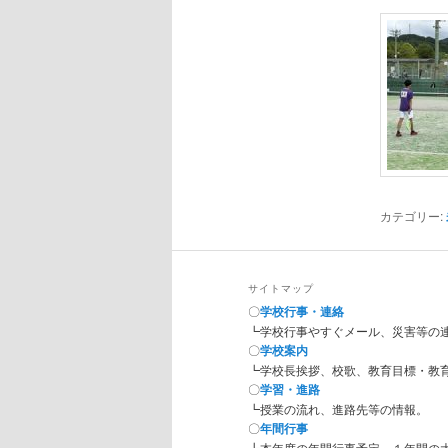
カテゴリー:
サイトマップ
〇
学校行事・連絡
┗学校行事やすぐメール、災害等の
〇
学校案内
┗学校長挨拶、校歌、教育目標・教
〇
学習・進路
┗授業の流れ、進路先等の情報。
〇
年間行事
┗本年度の年間行事予定、１年間の