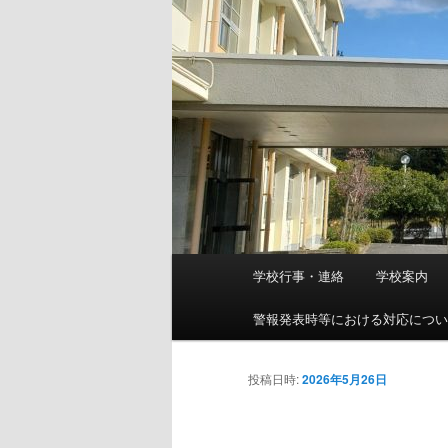
メ
学校行事・連絡
学校案内
メ
イ
ン
警報発表時等における対応につ
イ
メ
ニ
ン
投稿日時:
2026年5月26日
ュ
ー
コ