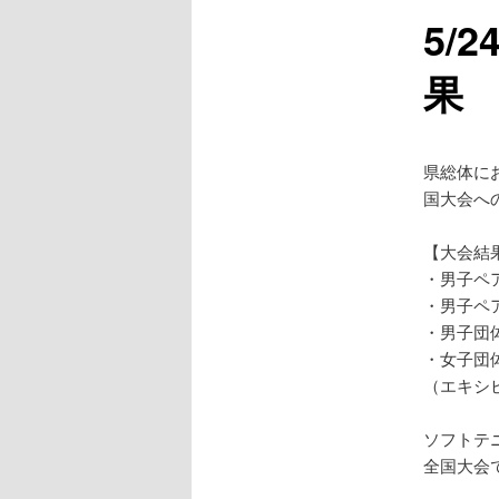
5/
ン
果
テ
ン
県総体に
ツ
国大会へ
へ
【大会結
・男子ペ
移
・男子ペ
・男子
動
・女子団
（エキシ
ソフトテ
全国大会