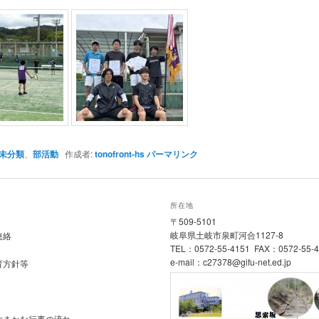
未分類
、
部活動
作成者:
tonofront-hs
パーマリンク
所在地
〒509-5101
岐阜県土岐市泉町河合1127-8
連絡
TEL：0572-55-4151 FAX：0572-55-
e-mail：c27378@gifu-net.ed.jp
育方針等
大まかな行事の流れ