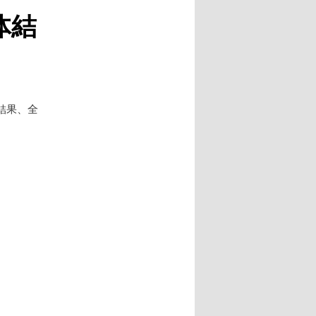
ビ
体結
ゲ
ー
シ
ョ
ン
結果、全