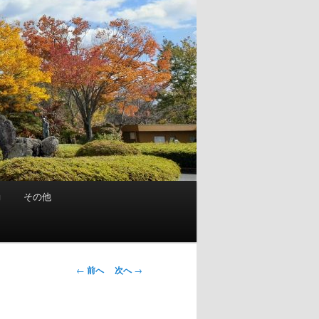
動
その他
投
←
前へ
次へ
→
稿
ナ