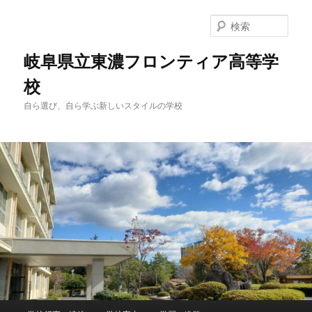
検
索
岐阜県立東濃フロンティア高等学
校
自ら選び、自ら学ぶ新しいスタイルの学校
メ