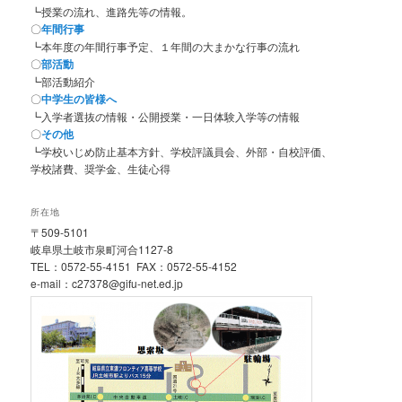
┗授業の流れ、進路先等の情報。
〇
年間行事
┗本年度の年間行事予定、１年間の大まかな行事の流れ
〇
部活動
┗部活動紹介
〇
中学生の皆様へ
┗入学者選抜の情報・公開授業・一日体験入学等の情報
〇
その他
┗学校いじめ防止基本方針、学校評議員会、外部・自校評価、
学校諸費、奨学金、生徒心得
所在地
〒509-5101
岐阜県土岐市泉町河合1127-8
TEL：0572-55-4151 FAX：0572-55-4152
e-mail：c27378@gifu-net.ed.jp