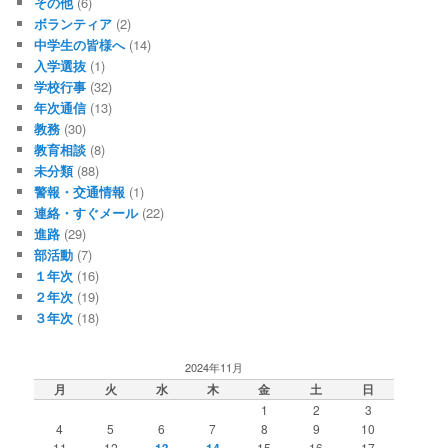
その他
(6)
ボランティア
(2)
中学生の皆様へ
(14)
入学選抜
(1)
学校行事
(32)
年次通信
(13)
教務
(30)
教育相談
(8)
未分類
(88)
警報・交通情報
(1)
連絡・すぐメール
(22)
進路
(29)
部活動
(7)
１年次
(16)
２年次
(19)
３年次
(18)
2024年11月
月
火
水
木
金
土
日
1
2
3
4
5
6
7
8
9
10
11
12
13
14
15
16
17