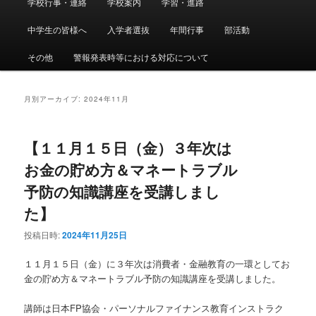
学校行事・連絡
学校案内
学習・進路
メ
サ
イ
ン
中学生の皆様へ
入学者選抜
年間行事
部活動
イ
ブ
メ
ニ
その他
警報発表時等における対応について
ン
コ
ュ
ー
コ
ン
月別アーカイブ:
2024年11月
ン
テ
【１１月１５日（金）３年次は
テ
ン
お金の貯め方＆マネートラブル
ン
ツ
予防の知識講座を受講しまし
た】
ツ
へ
投稿日時:
2024年11月25日
へ
移
１１月１５日（金）に３年次は消費者・金融教育の一環としてお
移
動
金の貯め方＆マネートラブル予防の知識講座を受講しました。
動
講師は日本FP協会・パーソナルファイナンス教育インストラク