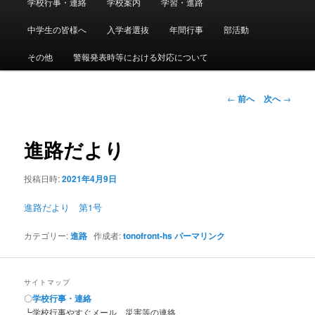
学校行事・連絡
学校案内
学習・進路
メ
イ
ン
中学生の皆様へ
入学者選抜
年間行事
部活動
イ
メ
ニ
その他
警報発表時等における対応について
ン
ュ
ー
コ
投
←
前へ
次へ
→
稿
ン
ナ
ビ
進路だより
テ
ゲ
ー
投稿日時:
2021年4月9日
ン
シ
ョ
進路だより 第1号
ツ
ン
カテゴリー:
進路
作成者:
tonofront-hs
パーマリンク
へ
移
サイトマップ
〇
学校行事・連絡
動
┗学校行事やすぐメール、災害等の連絡