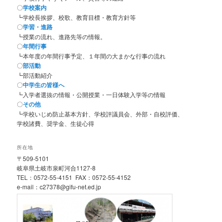
〇
学校案内
┗学校長挨拶、校歌、教育目標・教育方針等
〇
学習・進路
┗授業の流れ、進路先等の情報。
〇
年間行事
┗本年度の年間行事予定、１年間の大まかな行事の流れ
〇
部活動
┗部活動紹介
〇
中学生の皆様へ
┗入学者選抜の情報・公開授業・一日体験入学等の情報
〇
その他
┗学校いじめ防止基本方針、学校評議員会、外部・自校評価、
学校諸費、奨学金、生徒心得
所在地
〒509-5101
岐阜県土岐市泉町河合1127-8
TEL：0572-55-4151 FAX：0572-55-4152
e-mail：c27378@gifu-net.ed.jp