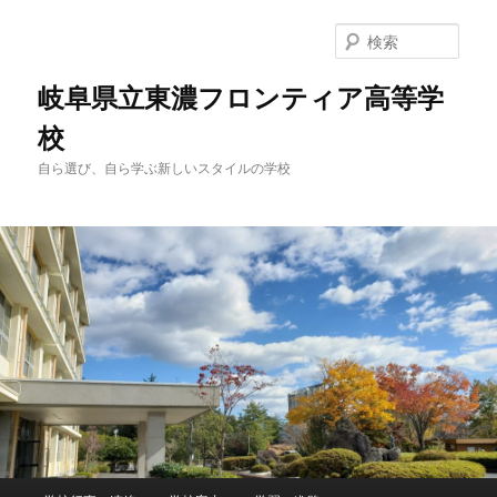
検
索
岐阜県立東濃フロンティア高等学
校
自ら選び、自ら学ぶ新しいスタイルの学校
メ