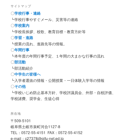
サイトマップ
〇
学校行事・連絡
┗学校行事やすぐメール、災害等の連絡
〇
学校案内
┗学校長挨拶、校歌、教育目標・教育方針等
〇
学習・進路
┗授業の流れ、進路先等の情報。
〇
年間行事
┗本年度の年間行事予定、１年間の大まかな行事の流れ
〇
部活動
┗部活動紹介
〇
中学生の皆様へ
┗入学者選抜の情報・公開授業・一日体験入学等の情報
〇
その他
┗学校いじめ防止基本方針、学校評議員会、外部・自校評価、
学校諸費、奨学金、生徒心得
所在地
〒509-5101
岐阜県土岐市泉町河合1127-8
TEL：0572-55-4151 FAX：0572-55-4152
e-mail：c27378@gifu-net.ed.jp