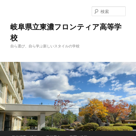
検
索
岐阜県立東濃フロンティア高等学
校
自ら選び、自ら学ぶ新しいスタイルの学校
メ