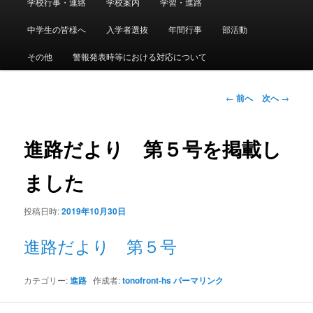
学校行事・連絡
学校案内
学習・進路
メ
イ
ン
中学生の皆様へ
入学者選抜
年間行事
部活動
イ
メ
ニ
その他
警報発表時等における対応について
ン
ュ
ー
コ
投
←
前へ
次へ
→
稿
ン
ナ
ビ
進路だより 第５号を掲載し
テ
ゲ
ー
ました
ン
シ
ョ
投稿日時:
2019年10月30日
ツ
ン
進路だより 第５号
へ
移
カテゴリー:
進路
作成者:
tonofront-hs
パーマリンク
動