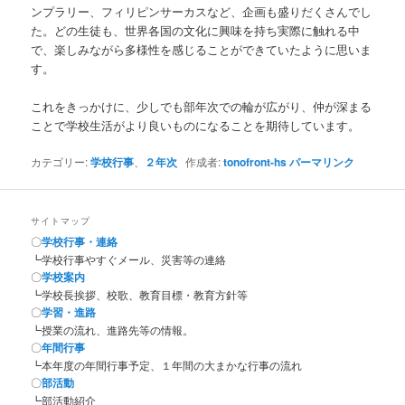
ンプラリー、フィリピンサーカスなど、企画も盛りだくさんでし
た。どの生徒も、世界各国の文化に興味を持ち実際に触れる中
で、楽しみながら多様性を感じることができていたように思いま
す。
これをきっかけに、少しでも部年次での輪が広がり、仲が深まる
ことで学校生活がより良いものになることを期待しています。
カテゴリー:
学校行事
、
２年次
作成者:
tonofront-hs
パーマリンク
サイトマップ
〇
学校行事・連絡
┗学校行事やすぐメール、災害等の連絡
〇
学校案内
┗学校長挨拶、校歌、教育目標・教育方針等
〇
学習・進路
┗授業の流れ、進路先等の情報。
〇
年間行事
┗本年度の年間行事予定、１年間の大まかな行事の流れ
〇
部活動
┗部活動紹介