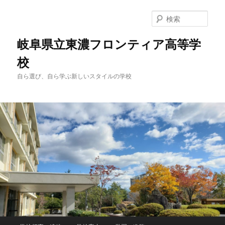
検
索
岐阜県立東濃フロンティア高等学
校
自ら選び、自ら学ぶ新しいスタイルの学校
メ