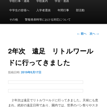
学校行事・連絡
学校案内
学習・進路
メ
イ
ン
中学生の皆様へ
入学者選抜
年間行事
部活動
イ
メ
ニ
その他
警報発表時等における対応について
ン
ュ
ー
コ
投
←
前へ
次へ
→
稿
ン
ナ
ビ
2年次 遠足 リトルワール
テ
ゲ
ー
ドに行ってきました
ン
シ
ョ
投稿日時:
2019年5月17日
ツ
ン
へ
移
２年次は遠足でリトルワールドに行ってきました。天候にも恵
動
まれ、絶好の遠足日和であり、園内では、世界のパン祭りやスタ