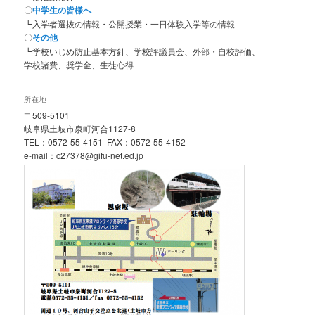
〇
中学生の皆様へ
┗入学者選抜の情報・公開授業・一日体験入学等の情報
〇
その他
┗学校いじめ防止基本方針、学校評議員会、外部・自校評価、
学校諸費、奨学金、生徒心得
所在地
〒509-5101
岐阜県土岐市泉町河合1127-8
TEL：0572-55-4151 FAX：0572-55-4152
e-mail：c27378@gifu-net.ed.jp