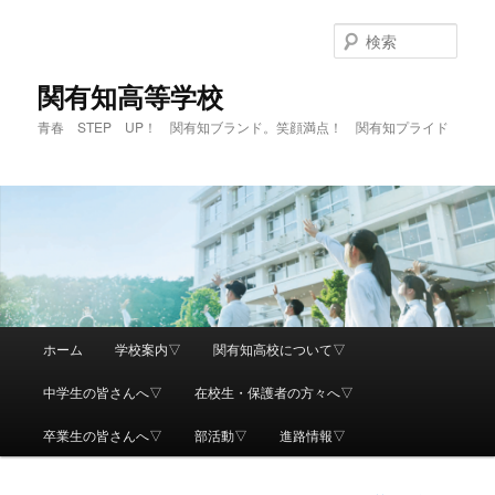
検
索
関有知高等学校
青春 STEP UP！ 関有知ブランド。笑顔満点！ 関有知プライド
メ
ホーム
学校案内▽
関有知高校について▽
メ
イ
ン
中学生の皆さんへ▽
在校生・保護者の方々へ▽
イ
メ
ニ
卒業生の皆さんへ▽
部活動▽
進路情報▽
ン
ュ
ー
コ