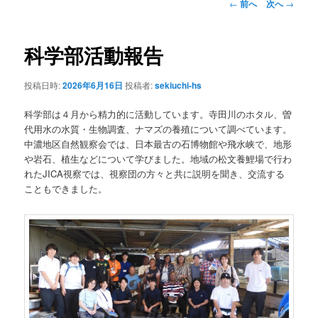
投
←
前へ
次へ
→
稿
ン
ナ
ビ
科学部活動報告
テ
ゲ
ー
投稿日時:
2026年6月16日
投稿者:
sekiuchi-hs
ン
シ
ョ
科学部は４月から精力的に活動しています。寺田川のホタル、曽
ツ
ン
代用水の水質・生物調査、ナマズの養殖について調べています。
中濃地区自然観察会では、日本最古の石博物館や飛水峡で、地形
へ
や岩石、植生などについて学びました。地域の松文養鯉場で行わ
れたJICA視察では、視察団の方々と共に説明を聞き、交流する
移
こともできました。
動