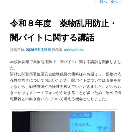
投
←
前へ
次へ
→
稿
ン
ナ
ビ
令和８年度 薬物乱用防止・
テ
ゲ
ー
闇バイトに関する講話
ン
シ
ョ
投稿日時:
2026年5月26日
投稿者:
sekiuchi-hs
ツ
ン
本校体育館で薬物乱用防止・闇バイトに関する講話を開催しまし
へ
た。
講師に関警察署生活安全総務係長の熊崎様をお迎えし、薬物の依
移
存性や怖さについてお話いただき、闇バイトについては映像を交
えながら、勧誘方法や危険性を教えていただきました。どちらも
動
きっかけはスマートフォンから始まることが多いため、改めて情
報機器との向き合い方について考える機会となりました。