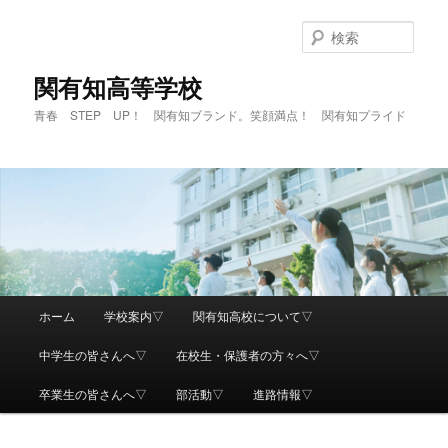
検
索
関有知高等学校
青春 STEP UP！ 関有知ブランド。笑顔満点！ 関有知プライド
メ
ホーム
学校案内▽
関有知高校について▽
メ
イ
ン
中学生の皆さんへ▽
在校生・保護者の方々へ▽
イ
メ
ニ
卒業生の皆さんへ▽
部活動▽
進路情報▽
ン
ュ
ー
コ