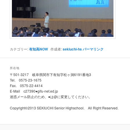
カテゴリー:
有知高NOW
作成者:
sekiuchi-hs
パーマリンク
所在地
〒501-3217 岐阜県関市下有知字松ヶ洞6191番地3
Tel. 0575-23-1675
Fax. 0575-22-4414
E-Mail c27390●gifu-net.ed.jp
迷惑メール防止のため、●は@に変更してください。
Copyright©2013 SEKIUCHI Senior Highschool. All Right Reserved.