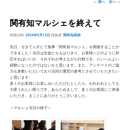
投
←
前へ
次へ
→
稿
ン
ナ
ビ
関有知マルシェを終えて
テ
ゲ
ー
投稿日時:
2024年9月12日
投稿者:
関有知高校
ン
シ
ョ
先日、せきてらすにて無事「関有知マルシェ」を開催することが
ツ
ン
できました！当日は生徒たちもはりきり、お客様へどのように対
応すればいいか、それぞれが考えながら行動でき、たいへんよい
へ
経験になったのではないかと思います。また、アンケートのご協
力も多数いただいており次回の運営の参考とさせていただきたい
移
と思います。
多くのお客様にお楽しみいただけたとしたら、われわれとしても
動
大変うれしい限りです。あらためまして、多くのお客様にご来場
いただき、まことにありがとうございました。
＜マルシェ当日の様子＞