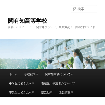
検
索
関有知高等学校
青春 STEP UP！ 関有知ブランド。笑顔満点！ 関有知プライド
メ
ホーム
学校案内▽
関有知高校について▽
メ
イ
ン
中学生の皆さんへ▽
在校生・保護者の方々へ▽
イ
メ
ニ
卒業生の皆さんへ▽
部活動▽
進路情報▽
ン
ュ
ー
コ