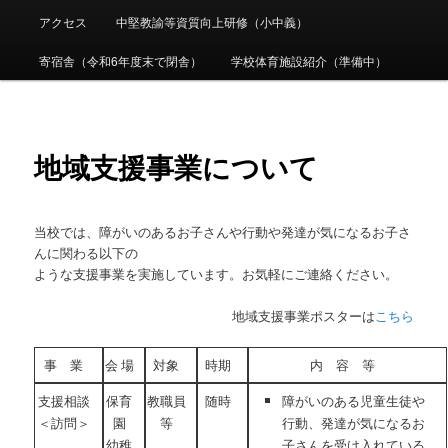
ュ
ー
アクセス
中堅教諭等資質向上研修（小中義）
コ
寄宿舎（令和6年度末で閉舎）
学校体育施設紹介（準備中）
ン
テ
地域支援事業について
ン
ツ
当校では、障がいのあるお子さんや行動や発達が気になるお子さ
へ
んに関わる以下の
ような支援事業を実施しています。お気軽にご連絡ください。
移
地域支援事業ポスターは
こちら
動
事 業
会 場
対象
時期
内 容 等
支援相談
保育
教職員
随時
障がいのある児童生徒や
＜訪問＞
園
等
行動、発達が気になるお
幼稚
子さんを受け入れている