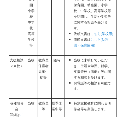
園
保育園、幼稚園、小学
小学
校、中学校、高等学校等
校
を訪問し、生活や学習等
中学
に関する相談を受けま
校
す。
高等
依頼文書は
こちら(学校用)
学校
依頼文書は
こちら(幼稚
等
園・保育園用)
支援相談
当校
教職員
随時
当校に来校していただ
＜来校＞
保護者
き、生活や学習、就学、
児童生
支援登校（病弱）等に関
徒等
する相談を受けます。
お電話等の相談も可能で
す。
各種研修
当校
教職員
夏季休
特別支援教育に関わる研
会
等
業中等
修会等を実施します。
詳細は
こ