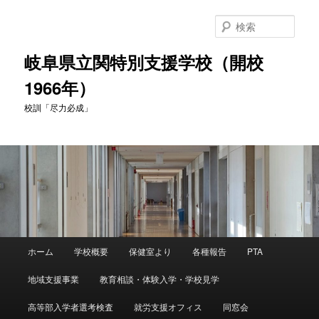
検
索
岐阜県立関特別支援学校（開校
1966年）
校訓「尽力必成」
メ
ホーム
学校概要
保健室より
各種報告
PTA
メ
イ
ン
地域支援事業
教育相談・体験入学・学校見学
イ
メ
ニ
高等部入学者選考検査
就労支援オフィス
同窓会
ン