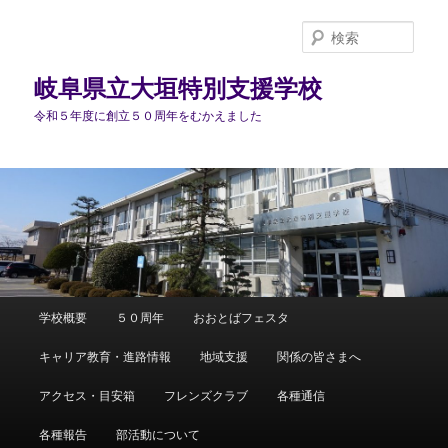
検
索
岐阜県立大垣特別支援学校
令和５年度に創立５０周年をむかえました
メ
学校概要
５０周年
おおとばフェスタ
メ
サ
イ
ン
キャリア教育・進路情報
地域支援
関係の皆さまへ
イ
ブ
メ
ニ
アクセス・目安箱
フレンズクラブ
各種通信
ン
コ
ュ
ー
各種報告
部活動について
コ
ン