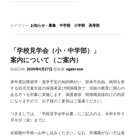
カテゴリー:
お知らせ・募集
、
中学部
、
小学部
、
高等部
「学校見学会（小・中学部）」
案内について（ご案内）
投稿日時:
2026年4月27日
投稿者:
ogaki-sns
来年度以降就学・進学予定の知的障がい、肢体不自由、病弱を有
する幼児児童生徒の保護者及び関係職員で、当校の教育に関心の
ある方々を対象に実施します。保護者様・関係職員様向けの内容
になりますので、お子様のご参加はご遠慮ください。
つきましては、「学校見学会申込書」にご記入の上、令和８年５
月８日（金）までに
在籍園や学校へお申し込みください。なお、所属園がない方は直