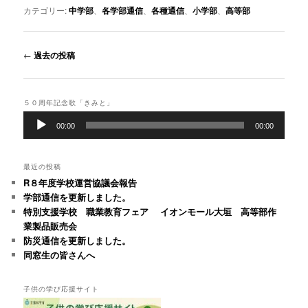
カテゴリー:
中学部
、
各学部通信
、
各種通信
、
小学部
、
高等部
投
←
過去の投稿
稿
ナ
ビ
５０周年記念歌「きみと」
ゲ
音
ー
00:00
00:00
声
シ
プ
ョ
レ
最近の投稿
ン
ー
R８年度学校運営協議会報告
ヤ
ー
学部通信を更新しました。
特別支援学校 職業教育フェア イオンモール大垣 高等部作
業製品販売会
防災通信を更新しました。
同窓生の皆さんへ
子供の学び応援サイト