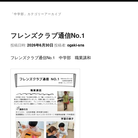
ン
テ
「
中学部
」カテゴリーアーカイブ
テ
ン
フレンズクラブ通信No.1
ン
ツ
投稿日時:
2026年6月30日
投稿者:
ogaki-sns
ツ
へ
フレンズクラブ通信No.1 中学部 職業講和
へ
移
移
動
動