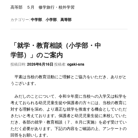
高等部 ５月 修学旅行・校外学習
カテゴリー:
中学部
、
小学部
、
高等部
「就学・教育相談（小学部・中
学部）」のご案内
投稿日時:
2026年6月16日
投稿者:
ogaki-sns
平素は当校の教育活動にご理解とご協力をいただき、ありがと
うございます。
みだしのことについて、令和９年度に当校への入学又は転学を
考えておられる幼児児童生徒や保護者の方々には、当校の教育に
対する理解を深め、より適正な就学を推進する機会としていただ
きたいと考えております。保護者と幼児児童生徒に来校していた
だき、各部の就学・教育相談（７、８月に実施）を必ず受けてい
ただく必要があります。下記の内容をご確認の上、アンケートの
回答をお願いします。