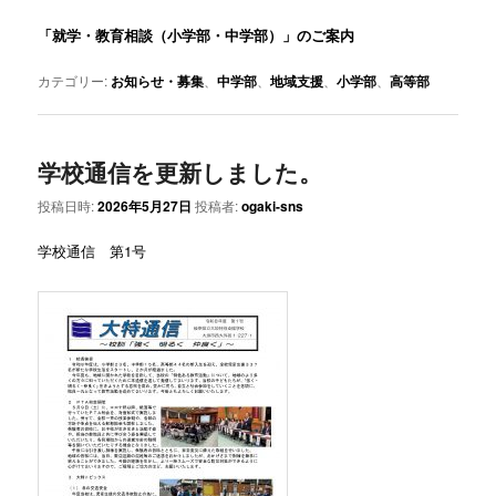
「就学・教育相談（小学部・中学部）」のご案内
カテゴリー:
お知らせ・募集
、
中学部
、
地域支援
、
小学部
、
高等部
学校通信を更新しました。
投稿日時:
2026年5月27日
投稿者:
ogaki-sns
学校通信 第1号