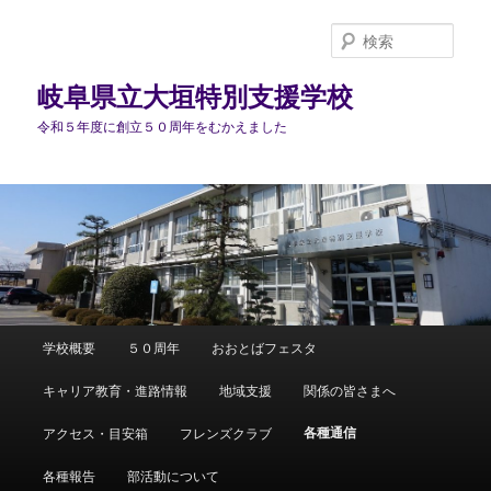
検
索
岐阜県立大垣特別支援学校
令和５年度に創立５０周年をむかえました
メ
学校概要
５０周年
おおとばフェスタ
メ
イ
ン
キャリア教育・進路情報
地域支援
関係の皆さまへ
イ
メ
ニ
各種通信
アクセス・目安箱
フレンズクラブ
ン
ュ
ー
各種報告
部活動について
コ