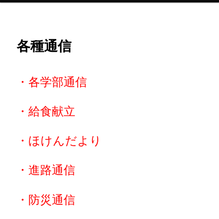
ン
各種通信
テ
ン
・各学部通信
ツ
へ
・給食献立
移
・ほけんだより
動
・進路通信
・防災通信