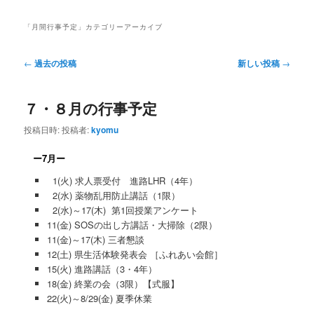
ー
コ
ン
「
月間行事予定
」カテゴリーアーカイブ
ン
テ
投
←
過去の投稿
新しい投稿
→
稿
テ
ン
ナ
７・８月の行事予定
ビ
ン
ツ
ゲ
投稿日時:
投稿者:
kyomu
ー
ツ
へ
シ
ー7月ー
ョ
へ
移
ン
1(火) 求人票受付 進路LHR（4年）
2(水) 薬物乱用防止講話（1限）
移
動
2(水)～17(木) 第1回授業アンケート
11(金) SOSの出し方講話・大掃除（2限）
動
11(金)～17(木) 三者懇談
12(土) 県生活体験発表会 ［ふれあい会館］
15(火) 進路講話（3・4年）
18(金) 終業の会（3限）【式服】
22(火)～8/29(金) 夏季休業