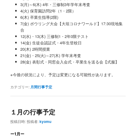
3(月)～6(木) 4年・三修制3年学年末考査
4(火) 保育園訪問2年（1・2限）
6(木) 卒業生指導(2限)
7(金) ボウリング大会【大垣コロナワールド】17:30現地集
合
12(水)・13(木) 三修制1・2年0限テスト
14(金) 生徒会認証式・4年生登校日
20(木) 2時間授業
21(金)・25(火)～27(木) 学年末考査
28(金) 表彰式・同窓会入会式・卒業生を送る会【式服】
※今後の状況により、予定は変更になる可能性があります。
カテゴリー:
月間行事予定
１月の行事予定
投稿日時:
投稿者:
kyomu
ー1月ー