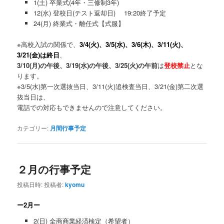
1(土) 卒業式(4年・三修制3年)
12(水) 登校日(テスト返却日) 19:20終了予定
24(月) 終業式・離任式【式服】
※高校入試の関係で、
3/4(火)、3/5(水)、3/6(木)、3/11(火)、
3/21(金)は終日
、
3/10(月)の午後、3/19(水)の午後、3/25(火)の午前
は
登校禁止
とな
ります。
※3/5(水)第一次選抜当日、3/11(火)追検査当日、3/21(金)第二次選
抜当日は、
電話での対応もできませんので注意してください。
カテゴリー:
月間行事予定
２月の行事予定
投稿日時:
投稿者:
kyomu
ー2月ー
2(日) 全商商業経済検定（希望者）