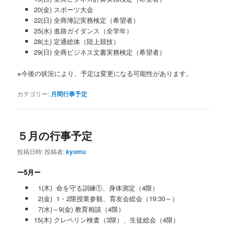
20(金) スポーツ大会
22(日) 全商簿記実務検定（希望者）
25(水) 進路ガイダンス（全学年）
28(土) 定通総体（陸上競技）
29(日) 全商ビジネス文書実務検定（希望者）
※今後の状況により、予定は変更になる可能性があります。
カテゴリー:
月間行事予定
５月の行事予定
投稿日時:
投稿者:
kyomu
ー5月ー
1(木) 命を守る訓練①、身体測定（4限）
2(金) 1・2限授業参観、育友会総会（19:30～）
7(水)～9(金) 教育相談（4限）
15(木) クレペリン検査（3限）、生徒総会（4限）