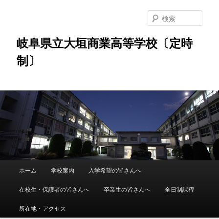
検
索
岐阜県立大垣商業高等学校〔定時
制〕
メ
ホーム
学校案内
入学希望の皆さんへ
メ
サ
イ
ン
在校生・保護者の皆さんへ
卒業生の皆さんへ
全日制課程
イ
ブ
メ
ニ
所在地・アクセス
ン
コ
ュ