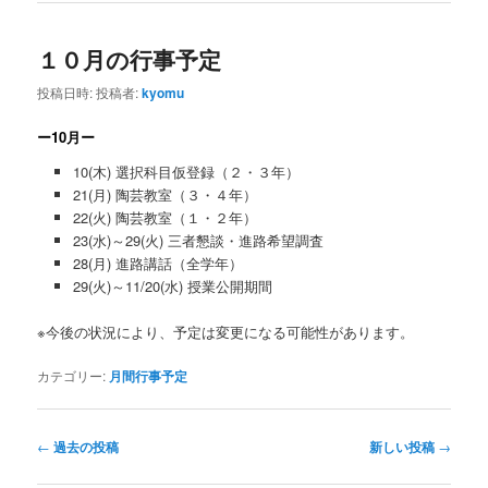
１０月の行事予定
投稿日時:
投稿者:
kyomu
ー10月ー
10(木) 選択科目仮登録（２・３年）
21(月) 陶芸教室（３・４年）
22(火) 陶芸教室（１・２年）
23(水)～29(火) 三者懇談・進路希望調査
28(月) 進路講話（全学年）
29(火)～11/20(水) 授業公開期間
※今後の状況により、予定は変更になる可能性があります。
カテゴリー:
月間行事予定
投
←
過去の投稿
新しい投稿
→
稿