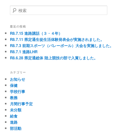
ナ
ビ
検
ゲ
索
ー
シ
最近の投稿
ョ
R8.7.15 進路講話（３・４年）
ン
R8.7.11 県定通生徒生活体験発表会が実施されました。
R8.7.3 前期スポーツ（バレーボール）大会を実施しました。
R8.7.1 進路LHR
R8.6.28 県定通総体 陸上競技の部で入賞しました。
カテゴリー
お知らせ
保健
学校行事
教務
月間行事予定
未分類
給食
進路
部活動