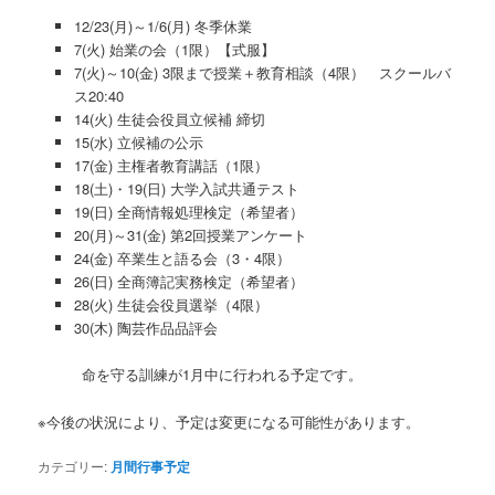
12/23(月)～1/6(月) 冬季休業
7(火) 始業の会（1限）【式服】
7(火)～10(金) 3限まで授業＋教育相談（4限） スクールバ
ス20:40
14(火) 生徒会役員立候補 締切
15(水) 立候補の公示
17(金) 主権者教育講話（1限）
18(土)・19(日) 大学入試共通テスト
19(日) 全商情報処理検定（希望者）
20(月)～31(金) 第2回授業アンケート
24(金) 卒業生と語る会（3・4限）
26(日) 全商簿記実務検定（希望者）
28(火) 生徒会役員選挙（4限）
30(木) 陶芸作品品評会
命を守る訓練が1月中に行われる予定です。
※今後の状況により、予定は変更になる可能性があります。
カテゴリー:
月間行事予定