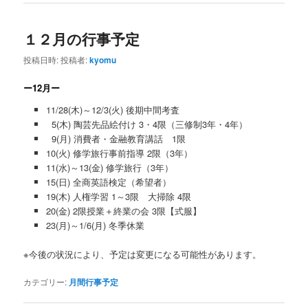
１２月の行事予定
投稿日時:
投稿者:
kyomu
ー12月ー
11/28(木)～12/3(火) 後期中間考査
5(木) 陶芸先品絵付け 3・4限（三修制3年・4年）
9(月) 消費者・金融教育講話 1限
10(火) 修学旅行事前指導 2限（3年）
11(水)～13(金) 修学旅行（3年）
15(日) 全商英語検定（希望者）
19(木) 人権学習 1～3限 大掃除 4限
20(金) 2限授業＋終業の会 3限【式服】
23(月)～1/6(月) 冬季休業
※今後の状況により、予定は変更になる可能性があります。
カテゴリー:
月間行事予定