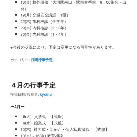
16(金) 校外研修（大垣駅南口・駅前交番前 9：00集合・出
発）
19(月) 交通安全講話（1限）
22(木) 歯科検診（全学年）
29(木) 内科検診（2・3年）
30(金) 内科検診（1・4年）
※今後の状況により、予定は変更になる可能性があります。
カテゴリー:
月間行事予定
４月の行事予定
投稿日時:
投稿者:
kyomu
ー4月ー
8(火) 入学式 【式服】
9(水) 始業式 【式服】
10(木) 対面式・部紹介・個人写真撮影 【式服】
10(木)～16(水) 教育相談