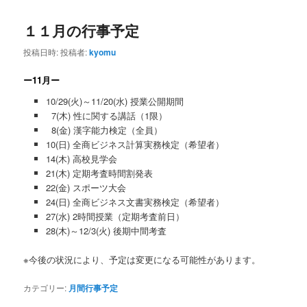
１１月の行事予定
投稿日時:
投稿者:
kyomu
ー11月ー
10/29(火)～11/20(水) 授業公開期間
7(木) 性に関する講話（1限）
8(金) 漢字能力検定（全員）
10(日) 全商ビジネス計算実務検定（希望者）
14(木) 高校見学会
21(木) 定期考査時間割発表
22(金) スポーツ大会
24(日) 全商ビジネス文書実務検定（希望者）
27(水) 2時間授業（定期考査前日）
28(木)～12/3(火) 後期中間考査
※今後の状況により、予定は変更になる可能性があります。
カテゴリー:
月間行事予定