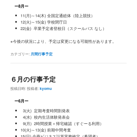
ー8月ー
11(月)～14(木) 全国定通総体（陸上競技）
12(火)～15(金) 学校閉庁日
22(金) 卒業予定者登校日（スクールバス なし）
※今後の状況により、予定は変更になる可能性があります。
カテゴリー:
月間行事予定
６月の行事予定
投稿日時:
投稿者:
kyomu
ー6月ー
3(火) 定期考査時間割発表
4(水) 校内生活体験発表会
9(月) 2時間授業＋帰宅確認（すぐーる利用）
10(火)～13(金) 前期中間考査
15(日) 全商ビジネス計算実務検定（希望者）